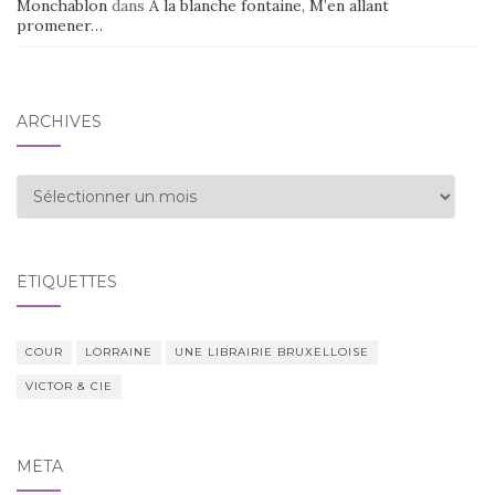
Monchablon
dans
À la blanche fontaine, M’en allant
promener…
ARCHIVES
Archives
ÉTIQUETTES
COUR
LORRAINE
UNE LIBRAIRIE BRUXELLOISE
VICTOR & CIE
MÉTA