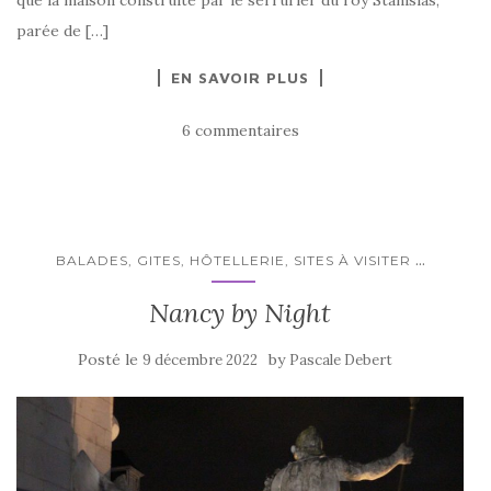
que la maison construite par le serrurier du roy Stanislas,
parée de […]
EN SAVOIR PLUS
6 commentaires
...
BALADES, GITES, HÔTELLERIE, SITES À VISITER
Nancy by Night
Posté le
by
9 décembre 2022
Pascale Debert