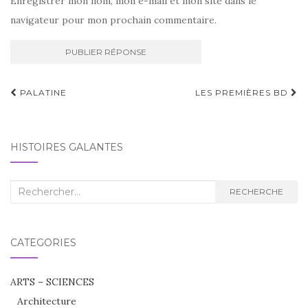
Enregistrer mon nom, mon e-mail et mon site dans le
navigateur pour mon prochain commentaire.
Navigation
PALATINE
LES PREMIÈRES BD
d'article
HISTOIRES GALANTES
Recherche
RECHERCHE
:
CATÉGORIES
ARTS – SCIENCES
Architecture