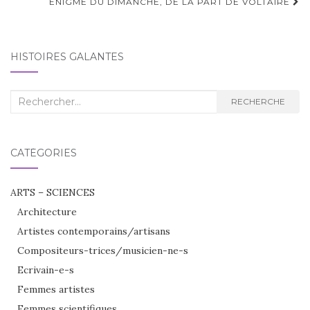
d'article
ENIGME DU DIMANCHE, DE LA PART DE VOLTAIRE
HISTOIRES GALANTES
Recherche
RECHERCHE
:
CATÉGORIES
ARTS – SCIENCES
Architecture
Artistes contemporains/artisans
Compositeurs-trices/musicien-ne-s
Ecrivain-e-s
Femmes artistes
Femmes scientifiques