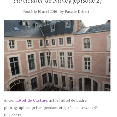
particulier de Nancy (épisode 2)
Posté le
by
10 avril 2016
Pascale Debert
Ancien
hôtel de Custine
,
actuel hôtel de Ludre,
photographies prises pendant et après les travaux ©
PFDebert