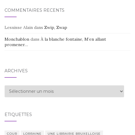
COMMENTAIRES RÉCENTS
Lesuisse Alain
dans
Zwip, Zwap
Monchablon
dans
À la blanche fontaine, M’en allant
promener…
ARCHIVES
Archives
ÉTIQUETTES
COUR
LORRAINE
UNE LIBRAIRIE BRUXELLOISE