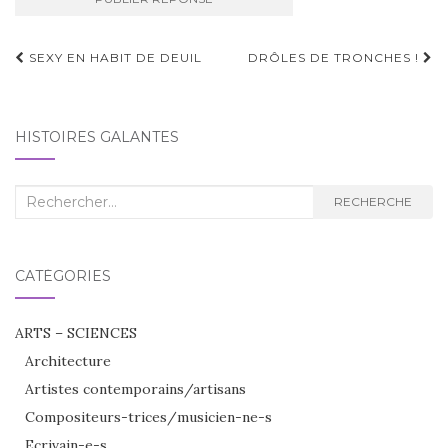
Navigation
SEXY EN HABIT DE DEUIL
DRÔLES DE TRONCHES !
d'article
HISTOIRES GALANTES
Recherche
RECHERCHE
:
CATÉGORIES
ARTS – SCIENCES
Architecture
Artistes contemporains/artisans
Compositeurs-trices/musicien-ne-s
Ecrivain-e-s