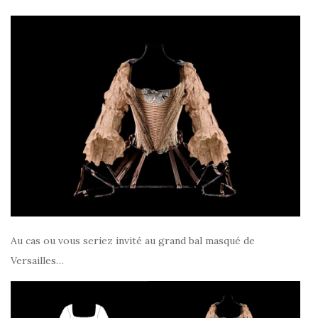
Au cas ou vous seriez invité au grand bal masqué de
Versailles…