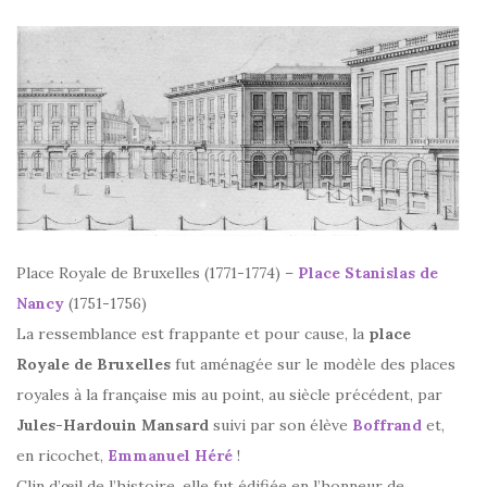
Place Royale de Bruxelles (1771-1774) –
Place Stanislas de
Nancy
(1751-1756)
La ressemblance est frappante et pour cause, la
place
Royale de Bruxelles
fut aménagée sur le modèle des places
royales à la française mis au point, au siècle précédent, par
Jules-Hardouin Mansard
suivi par son élève
Boffrand
et,
en ricochet,
Emmanuel Héré
!
Clin d’œil de l’histoire, elle fut édifiée en l’honneur de