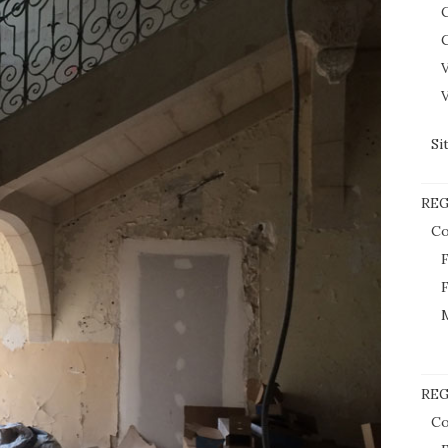
C
C
V
V
Si
RE
Co
F
F
REG
Co