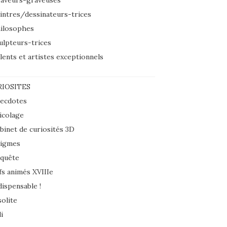
aveurs-graveuses
intres/dessinateurs-trices
ilosophes
ulpteurs-trices
lents et artistes exceptionnels
IOSITES
ecdotes
icolage
binet de curiosités 3D
igmes
quête
fs animés XVIIIe
dispensable !
solite
i