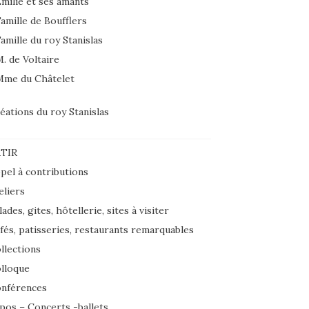
milie et ses amants
amille de Boufflers
amille du roy Stanislas
. de Voltaire
Mme du Châtelet
éations du roy Stanislas
TIR
pel à contributions
eliers
lades, gites, hôtellerie, sites à visiter
fés, patisseries, restaurants remarquables
llections
lloque
nférences
pos – Concerts -ballets