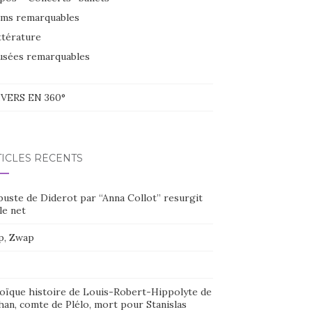
lms remarquables
ttérature
sées remarquables
VERS EN 360°
TICLES RÉCENTS
buste de Diderot par “Anna Collot” resurgit
le net
p, Zwap
oïque histoire de Louis-Robert-Hippolyte de
han, comte de Plélo, mort pour Stanislas