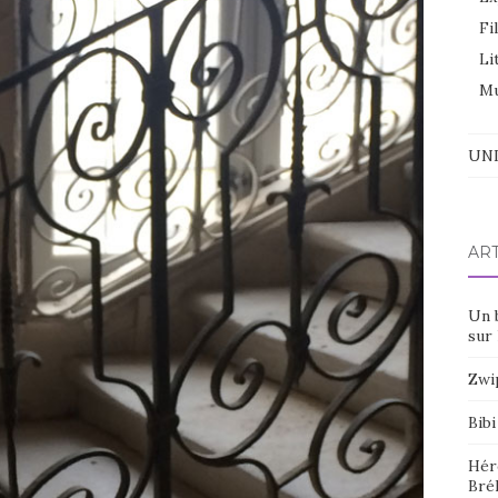
Fi
Li
Mu
UNI
AR
Un 
sur 
Zwi
Bibi
Hér
Bré