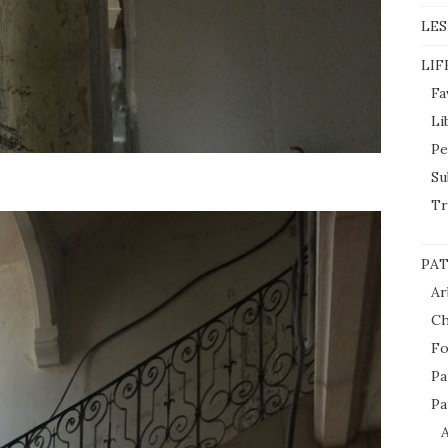
LES
LIF
Fa
Li
Pe
Su
Tr
PAT
Ar
Ch
Fo
Pa
Pa