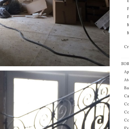
E
F
F
M
Cr
SOR
Ap
At
Ba
Ca
Co
Co
Co
Ex