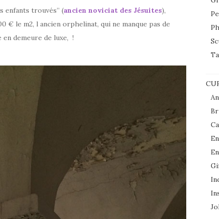
Gr
es enfants trouvés” (
ancien noviciat des Jésuites
),
Pe
0 € le m2, l ancien orphelinat, qui ne manque pas de
Ph
e en demeure de luxe, !
Sc
Ta
CUR
An
Br
Ca
En
En
Gi
In
In
Jol