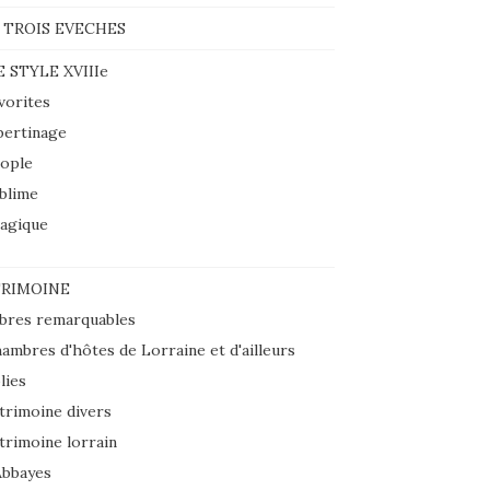
 TROIS EVECHES
E STYLE XVIIIe
vorites
bertinage
ople
blime
agique
RIMOINE
bres remarquables
ambres d'hôtes de Lorraine et d'ailleurs
lies
trimoine divers
trimoine lorrain
Abbayes