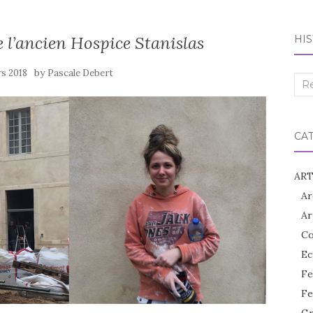
e l’ancien Hospice Stanislas
HIS
by
rs 2018
Pascale Debert
Rec
:
CA
ART
Ar
Ar
Co
Ec
Fe
Fe