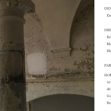
DI
En
DRE
Be
M
Sh
FAN
HO
Ar
dé
Go
Re