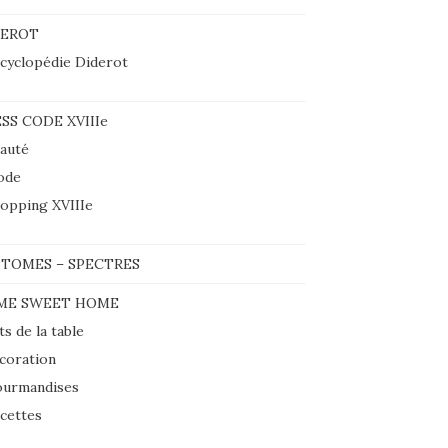
DEROT
cyclopédie Diderot
SS CODE XVIIIe
auté
ode
opping XVIIIe
TOMES – SPECTRES
ME SWEET HOME
ts de la table
coration
urmandises
cettes