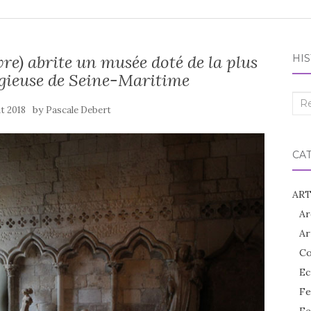
vre) abrite un musée doté de la plus
HIS
ligieuse de Seine-Maritime
Rec
by
ût 2018
Pascale Debert
:
CA
ART
Ar
Ar
Co
Ec
Fe