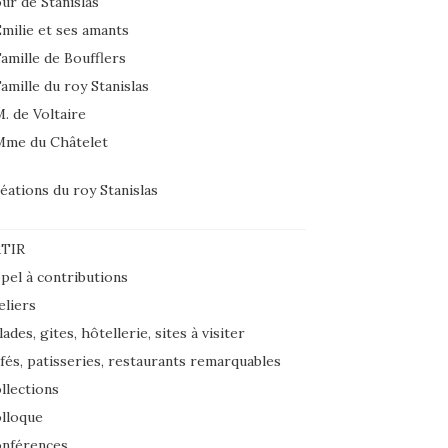
ur de Stanislas
milie et ses amants
amille de Boufflers
amille du roy Stanislas
. de Voltaire
Mme du Châtelet
éations du roy Stanislas
TIR
pel à contributions
eliers
lades, gites, hôtellerie, sites à visiter
fés, patisseries, restaurants remarquables
llections
lloque
nférences