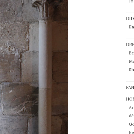
Jol
DI
En
DRE
Be
M
Sh
FAN
HO
Ar
dé
Go
Re