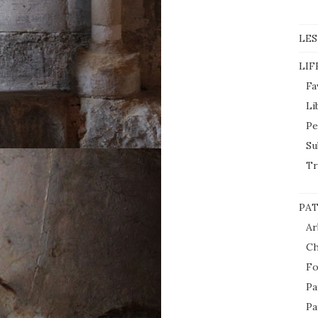
LES
LIF
Fa
Li
Pe
Su
Tr
PAT
Ar
Ch
Fo
Pa
Pa