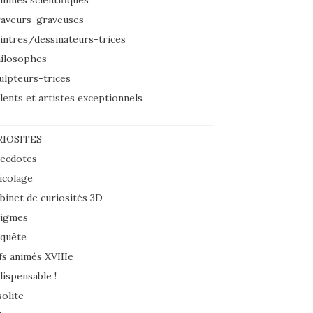
mmes scientifiques
aveurs-graveuses
intres/dessinateurs-trices
ilosophes
ulpteurs-trices
lents et artistes exceptionnels
IOSITES
ecdotes
icolage
binet de curiosités 3D
igmes
quête
fs animés XVIIIe
dispensable !
solite