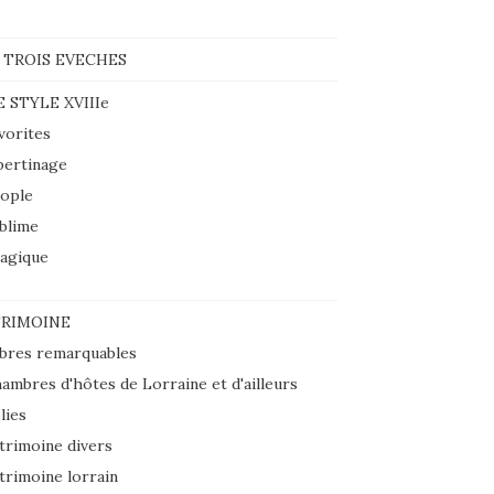
 TROIS EVECHES
E STYLE XVIIIe
vorites
bertinage
ople
blime
agique
RIMOINE
bres remarquables
ambres d'hôtes de Lorraine et d'ailleurs
lies
trimoine divers
trimoine lorrain