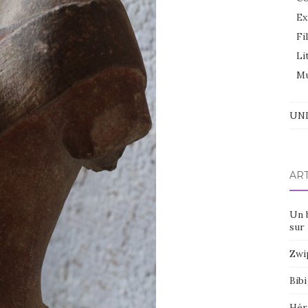
Ex
Fi
Li
Mu
UNI
AR
Un 
sur 
Zwi
Bibi
Hér