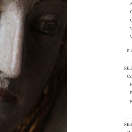
C
C
V
V
Si
RE
Co
F
F
REG