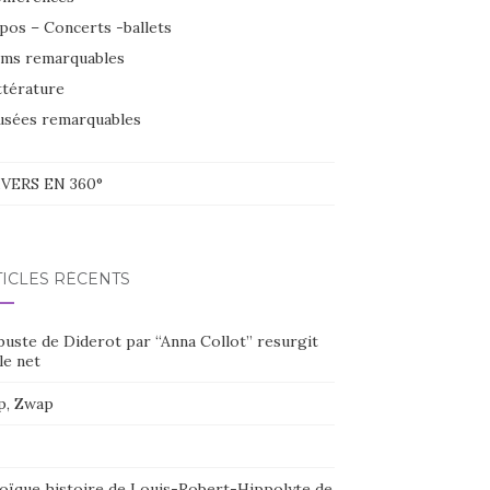
pos – Concerts -ballets
lms remarquables
ttérature
sées remarquables
VERS EN 360°
TICLES RÉCENTS
buste de Diderot par “Anna Collot” resurgit
le net
p, Zwap
oïque histoire de Louis-Robert-Hippolyte de