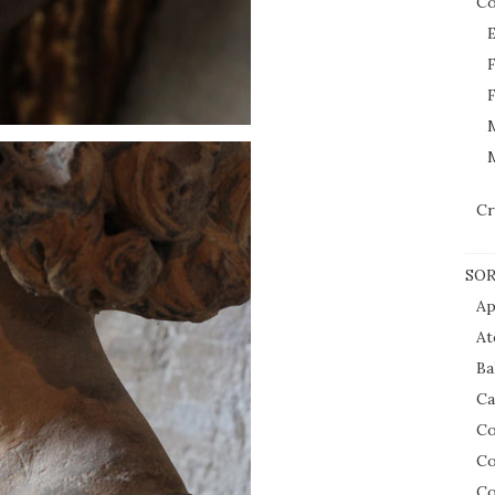
Co
E
F
F
M
Cr
SOR
Ap
At
Ba
Ca
Co
Co
Co