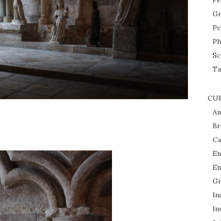
Fe
Gr
Pe
Ph
Sc
Ta
CUR
An
Br
Ca
En
En
Gi
In
In