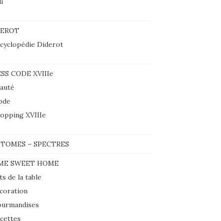
i
DEROT
cyclopédie Diderot
SS CODE XVIIIe
auté
ode
opping XVIIIe
TOMES – SPECTRES
ME SWEET HOME
ts de la table
coration
urmandises
cettes