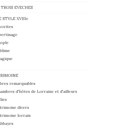
 TROIS EVECHES
E STYLE XVIIIe
vorites
bertinage
ople
blime
agique
RIMOINE
bres remarquables
ambres d'hôtes de Lorraine et d'ailleurs
lies
trimoine divers
trimoine lorrain
Abbayes