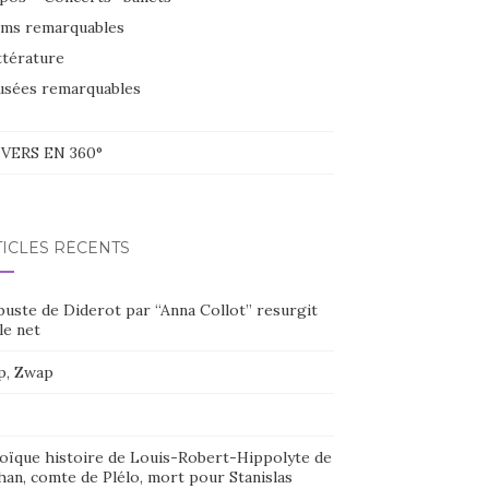
lms remarquables
ttérature
sées remarquables
VERS EN 360°
TICLES RÉCENTS
buste de Diderot par “Anna Collot” resurgit
le net
p, Zwap
oïque histoire de Louis-Robert-Hippolyte de
han, comte de Plélo, mort pour Stanislas