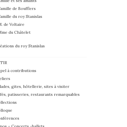
milie et ses amants
amille de Boufflers
amille du roy Stanislas
. de Voltaire
Mme du Châtelet
éations du roy Stanislas
TIR
pel à contributions
eliers
lades, gites, hôtellerie, sites à visiter
fés, patisseries, restaurants remarquables
llections
lloque
nférences
pos – Concerts -ballets