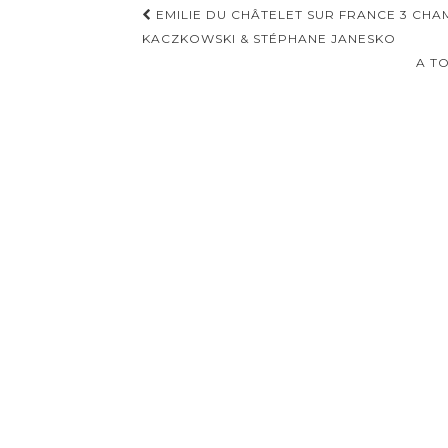
Navigation
EMILIE DU CHÂTELET SUR FRANCE 3 CHA
d'article
KACZKOWSKI & STÉPHANE JANESKO
A TO