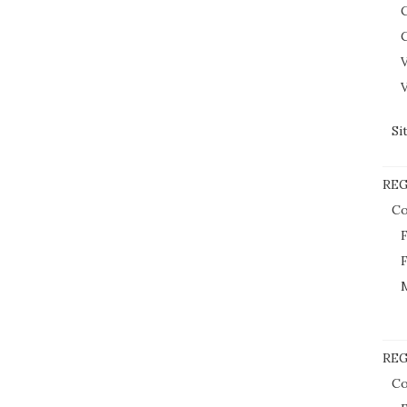
C
C
V
V
Si
RE
Co
F
F
REG
Co