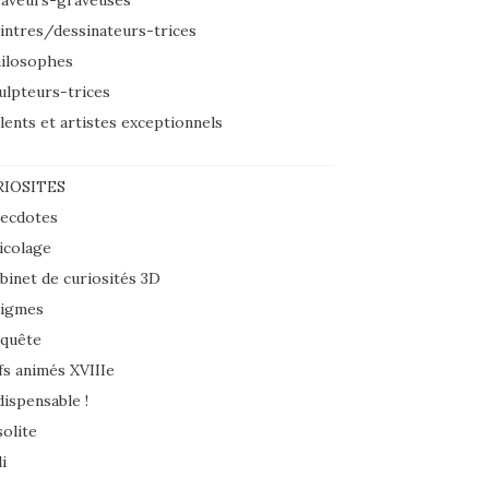
aveurs-graveuses
intres/dessinateurs-trices
ilosophes
ulpteurs-trices
lents et artistes exceptionnels
IOSITES
ecdotes
icolage
binet de curiosités 3D
igmes
quête
fs animés XVIIIe
dispensable !
solite
i