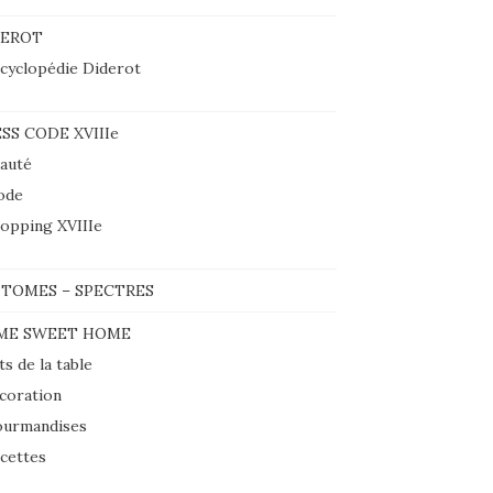
DEROT
cyclopédie Diderot
SS CODE XVIIIe
auté
ode
opping XVIIIe
TOMES – SPECTRES
ME SWEET HOME
ts de la table
coration
urmandises
cettes