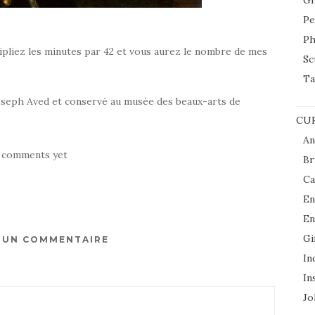
Gr
Pe
Ph
ltipliez les minutes par 42 et vous aurez le nombre de mes
Sc
Ta
Joseph Aved et conservé au musée des beaux-arts de
CUR
An
 comments yet
Br
Ca
En
En
Gi
R UN COMMENTAIRE
In
In
Jol