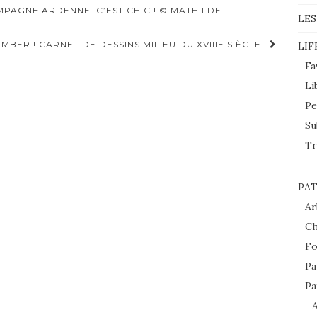
MPAGNE ARDENNE. C’EST CHIC ! © MATHILDE
LES
MBER ! CARNET DE DESSINS MILIEU DU XVIIIE SIÈCLE !
LIF
Fa
Li
Pe
Su
Tr
PAT
Ar
Ch
Fo
Pa
Pa