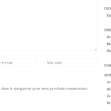
DI
En
DRE
Be
M
Sh
FAN
HO
Ar
e dans le navigateur pour mon prochain commentaire.
dé
Go
Re