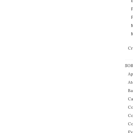
E
F
F
M
Cr
SOR
Ap
At
Ba
Ca
Co
Co
Co
Ex