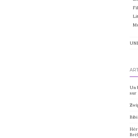
Fi
Li
Mu
UNI
AR
Un 
sur 
Zwi
Bibi
Hér
Bré