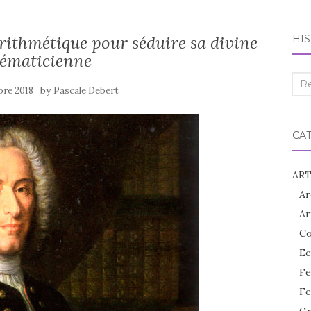
rithmétique pour séduire sa divine
HIS
ématicienne
Rec
by
bre 2018
Pascale Debert
:
CA
ART
Ar
Ar
Co
Ec
Fe
Fe