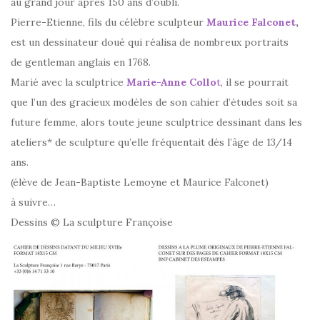
au grand jour après 150 ans d’oubli.
Pierre-Etienne, fils du célèbre sculpteur
Maurice Falconet
,
est un dessinateur doué qui réalisa de nombreux portraits
de gentleman anglais en 1768.
Marié avec la sculptrice
Marie-Anne Collo
t
, il se pourrait
que l’un des gracieux modèles de son cahier d’études soit sa
future femme, alors toute jeune sculptrice dessina
nt dans les
ateliers* de sculpture qu’elle fréquentait dés l’âge de 13/14
ans.
(élève de Jean-Baptiste Lemoyne et Maurice Falconet)
à suivre…
Dessins © La sculpture Françoise