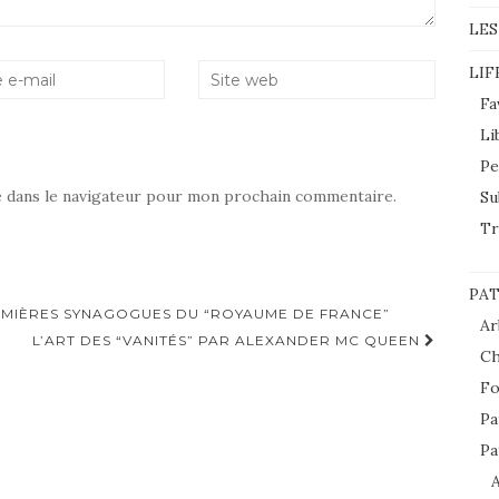
LES
LIF
Fa
Li
Pe
e dans le navigateur pour mon prochain commentaire.
Su
Tr
PAT
PREMIÈRES SYNAGOGUES DU “ROYAUME DE FRANCE”
Ar
L’ART DES “VANITÉS” PAR ALEXANDER MC QUEEN
Ch
Fo
Pa
Pa