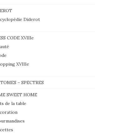
DEROT
cyclopédie Diderot
SS CODE XVIIIe
auté
ode
opping XVIIIe
TOMES – SPECTRES
ME SWEET HOME
ts de la table
coration
urmandises
cettes