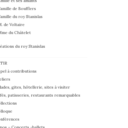
milie et ses amants
amille de Boufflers
amille du roy Stanislas
. de Voltaire
Mme du Châtelet
éations du roy Stanislas
TIR
pel à contributions
eliers
lades, gites, hôtellerie, sites à visiter
fés, patisseries, restaurants remarquables
llections
lloque
nférences
pos – Concerts -ballets