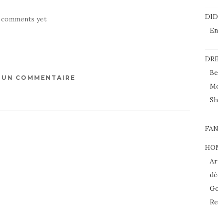
DI
 comments yet
En
DRE
Be
R UN COMMENTAIRE
M
Sh
FAN
HO
Ar
dé
Go
Re