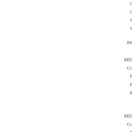
C
C
V
V
Si
RE
Co
F
F
REG
Co