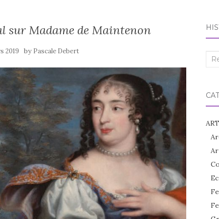
nal sur Madame de Maintenon
HIS
by
rs 2019
Pascale Debert
Rec
:
CA
ART
Ar
Ar
Co
Ec
Fe
Fe