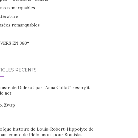
lms remarquables
ttérature
sées remarquables
VERS EN 360°
TICLES RÉCENTS
buste de Diderot par “Anna Collot” resurgit
le net
p, Zwap
oïque histoire de Louis-Robert-Hippolyte de
han, comte de Plélo, mort pour Stanislas