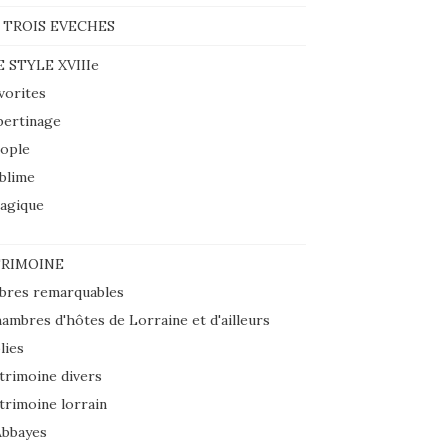
 TROIS EVECHES
E STYLE XVIIIe
vorites
bertinage
ople
blime
agique
RIMOINE
bres remarquables
ambres d'hôtes de Lorraine et d'ailleurs
lies
trimoine divers
trimoine lorrain
Abbayes