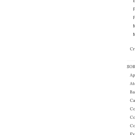
E
F
F
M
Cr
SOR
Ap
At
Ba
Ca
Co
Co
Co
Ex