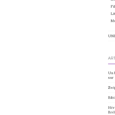
Fi
Li
Mu
UNI
AR
Un 
sur 
Zwi
Bibi
Hér
Bré