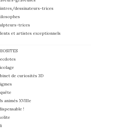
aveurs-graveuses
intres/dessinateurs-trices
ilosophes
ulpteurs-trices
lents et artistes exceptionnels
IOSITES
ecdotes
icolage
binet de curiosités 3D
igmes
quête
fs animés XVIIIe
dispensable !
solite
i