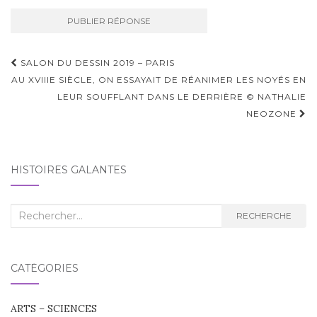
Navigation
SALON DU DESSIN 2019 – PARIS
d'article
AU XVIIIE SIÈCLE, ON ESSAYAIT DE RÉANIMER LES NOYÉS EN
LEUR SOUFFLANT DANS LE DERRIÈRE © NATHALIE
NEOZONE
HISTOIRES GALANTES
Recherche
RECHERCHE
:
CATÉGORIES
ARTS – SCIENCES