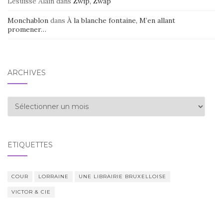
Lesuisse Alain
dans
Zwip, Zwap
Monchablon
dans
À la blanche fontaine, M’en allant
promener…
ARCHIVES
Archives
ÉTIQUETTES
COUR
LORRAINE
UNE LIBRAIRIE BRUXELLOISE
VICTOR & CIE