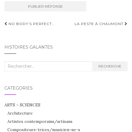
Navigation
NO BODY’S PERFECT…
LA PESTE À CHAUMONT
d'article
HISTOIRES GALANTES
Recherche
RECHERCHE
:
CATÉGORIES
ARTS – SCIENCES
Architecture
Artistes contemporains/artisans
Compositeurs-trices/musicien-ne-s