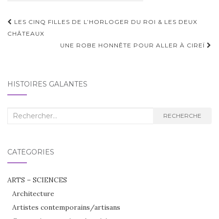
Navigation
LES CINQ FILLES DE L’HORLOGER DU ROI & LES DEUX
d'article
CHÂTEAUX
UNE ROBE HONNÊTE POUR ALLER À CIREÏ
HISTOIRES GALANTES
Recherche
RECHERCHE
:
CATÉGORIES
ARTS – SCIENCES
Architecture
Artistes contemporains/artisans