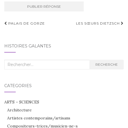
Navigation
PALAIS DE GORZE
LES SŒURS DIETZSCH
d'article
HISTOIRES GALANTES
Recherche
RECHERCHE
:
CATÉGORIES
ARTS – SCIENCES
Architecture
Artistes contemporains/artisans
Compositeurs-trices/musicien-ne-s