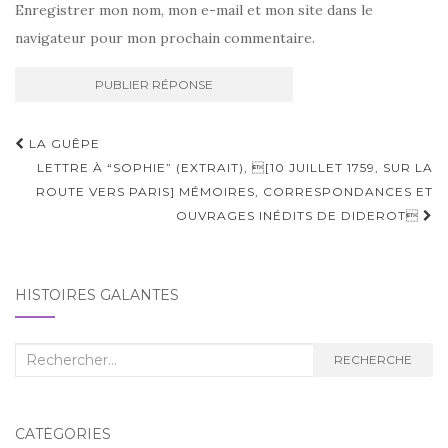
Enregistrer mon nom, mon e-mail et mon site dans le
navigateur pour mon prochain commentaire.
Navigation
LA GUÊPE
d'article
LETTRE À “SOPHIE” (EXTRAIT), [10 JUILLET 1759, SUR LA
ROUTE VERS PARIS] MÉMOIRES, CORRESPONDANCES ET
OUVRAGES INÉDITS DE DIDEROT
HISTOIRES GALANTES
Recherche
RECHERCHE
:
CATÉGORIES