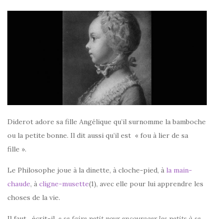
Diderot adore sa fille Angélique qu’il surnomme la bamboche
ou la petite bonne. Il dit aussi qu’il est « fou à lier de sa
fille ».
Le Philosophe joue à la dinette, à cloche-pied, à
la main-
chaude
, à
cligne-musette
(1), avec elle pour lui apprendre les
choses de la vie.
Il faut , écrit-il, «
se faire petit pour encourager les petits à se