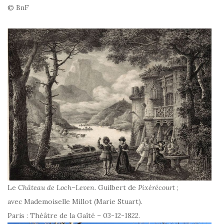
© BnF
Le
Château de Loch
–
Leven.
Guilbert de
Pixérécourt
;
avec Mademoiselle Millot (Marie Stuart).
Paris : Théâtre de la Gaîté – 03-12-1822.