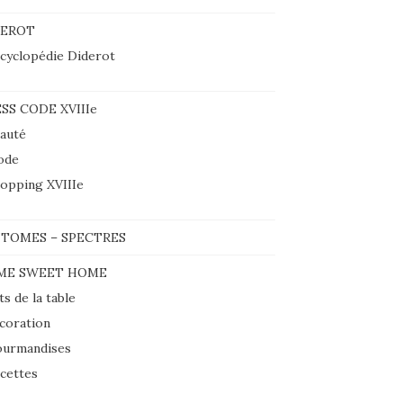
DEROT
cyclopédie Diderot
SS CODE XVIIIe
auté
ode
opping XVIIIe
TOMES – SPECTRES
ME SWEET HOME
ts de la table
coration
urmandises
cettes