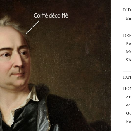
DI
En
DRE
Be
M
Sh
FAN
HO
Ar
dé
Go
Re