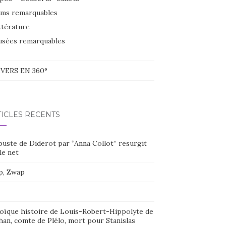
lms remarquables
ttérature
sées remarquables
VERS EN 360°
TICLES RÉCENTS
buste de Diderot par “Anna Collot” resurgit
le net
p, Zwap
oïque histoire de Louis-Robert-Hippolyte de
han, comte de Plélo, mort pour Stanislas