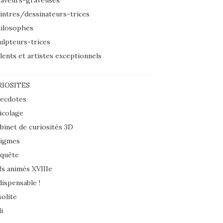
aveurs-graveuses
intres/dessinateurs-trices
ilosophes
ulpteurs-trices
lents et artistes exceptionnels
IOSITES
ecdotes
icolage
binet de curiosités 3D
igmes
quête
fs animés XVIIIe
dispensable !
solite
i