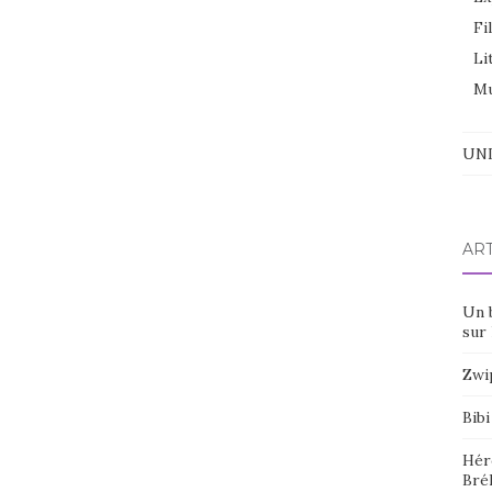
Fi
Li
Mu
UNI
AR
Un 
sur 
Zwi
Bibi
Hér
Bré