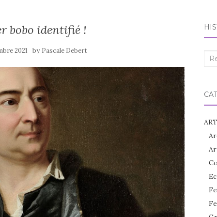
r bobo identifié !
HIS
by
mbre 2021
Pascale Debert
Rec
:
CA
ART
Ar
Ar
Co
Ec
Fe
Fe