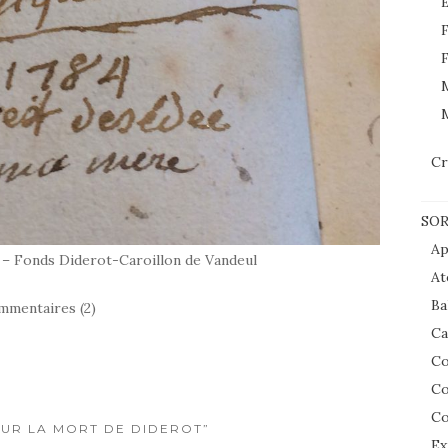
E
F
F
M
Cr
SOR
Ap
 – Fonds Diderot-Caroillon de Vandeul
At
Ba
mmentaires (2)
Ca
Co
Co
Co
“SUR LA MORT DE DIDEROT”
Ex