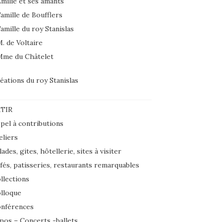
milie et ses amants
amille de Boufflers
amille du roy Stanislas
. de Voltaire
Mme du Châtelet
éations du roy Stanislas
TIR
pel à contributions
eliers
lades, gites, hôtellerie, sites à visiter
fés, patisseries, restaurants remarquables
llections
lloque
nférences
pos – Concerts -ballets