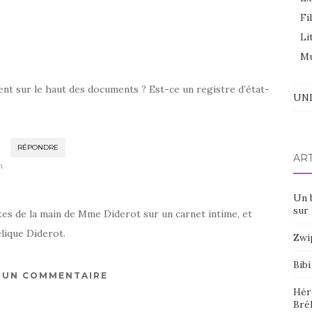
Fi
Li
Mu
nt sur le haut des documents ? Est-ce un registre d’état-
UNI
RÉPONDRE
AR
n
Un 
sur 
tes de la main de Mme Diderot sur un carnet intime, et
lique Diderot.
Zwi
Bibi
R UN COMMENTAIRE
Hér
Bré