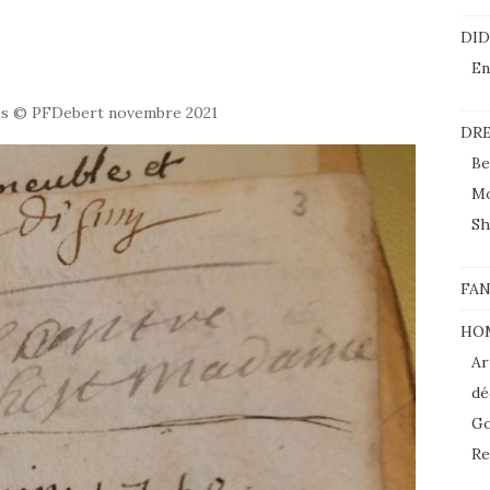
DI
En
es © PFDebert novembre 2021
DRE
Be
M
Sh
FAN
HO
Ar
dé
Go
Re