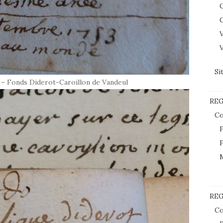
C
C
V
V
Si
 – Fonds Diderot-Caroillon de Vandeul
RE
Co
F
F
REG
Co