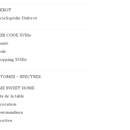
DEROT
cyclopédie Diderot
SS CODE XVIIIe
auté
ode
opping XVIIIe
TOMES – SPECTRES
ME SWEET HOME
ts de la table
coration
urmandises
cettes