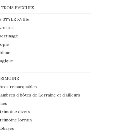
 TROIS EVECHES
E STYLE XVIIIe
vorites
bertinage
ople
blime
agique
RIMOINE
bres remarquables
ambres d'hôtes de Lorraine et d'ailleurs
lies
trimoine divers
trimoine lorrain
Abbayes