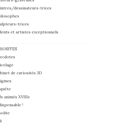
aveurs-graveuses
intres/dessinateurs-trices
ilosophes
ulpteurs-trices
lents et artistes exceptionnels
IOSITES
ecdotes
icolage
binet de curiosités 3D
igmes
quête
fs animés XVIIIe
dispensable !
solite
i