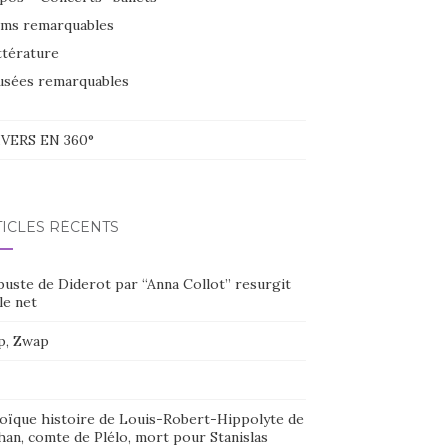
lms remarquables
ttérature
sées remarquables
VERS EN 360°
TICLES RÉCENTS
buste de Diderot par “Anna Collot” resurgit
le net
p, Zwap
oïque histoire de Louis-Robert-Hippolyte de
han, comte de Plélo, mort pour Stanislas