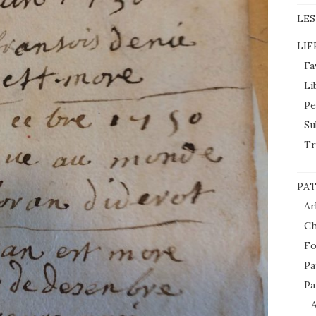
LES
LIF
Fa
Li
Pe
Su
Tr
PAT
Ar
Ch
Fo
Pa
Pa