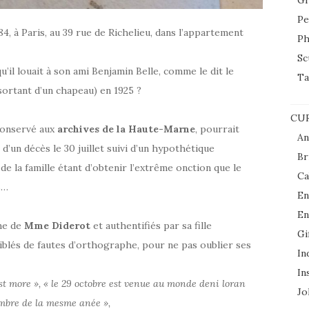
Gr
Pe
784, à Paris, au 39 rue de Richelieu, dans l’appartement
Ph
Sc
qu’il louait à son ami Benjamin Belle, comme le dit le
Ta
sortant d’un chapeau) en 1925 ?
CUR
conservé aux
archives de la Haute-Marne
, pourrait
An
 d’un décès le 30 juillet suivi d’un hypothétique
Br
e la famille étant d’obtenir l’extrême onction que le
Ca
s…
En
En
ême de
Mme Diderot
et authentifiés par sa fille
Gi
iblés de fautes d’orthographe, pour ne pas oublier ses
In
In
est more », « le 29 octobre est venue au monde deni loran
Jol
embre de la mesme anée »,