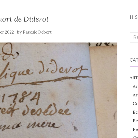
mort de Diderot
HIS
by
ier 2022
Pascale Debert
Rec
:
CA
ART
Ar
Ar
Co
Ec
Fe
Fe