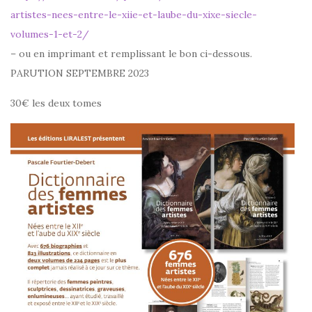
artistes-nees-entre-le-xiie-et-laube-du-xixe-siecle-
volumes-1-et-2/
– ou en imprimant et remplissant le bon ci-dessous.
PARUTION SEPTEMBRE 2023
30€ les deux tomes