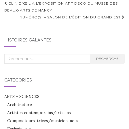
Navigation
CLIN D’ŒIL À L’EXPOSITION ART DÉCO DU MUSÉE DES
d'article
BEAUX-ARTS DE NANCY
NUMÉRO(S) – SALON DE L’ÉDITION DU GRAND EST
HISTOIRES GALANTES
Recherche
RECHERCHE
:
CATÉGORIES
ARTS – SCIENCES
Architecture
Artistes contemporains/artisans
Compositeurs-trices/musicien-ne-s
Ecrivain-e-s