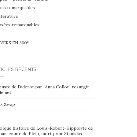
lms remarquables
ttérature
sées remarquables
VERS EN 360°
TICLES RÉCENTS
buste de Diderot par “Anna Collot” resurgit
le net
p, Zwap
oïque histoire de Louis-Robert-Hippolyte de
han, comte de Plélo, mort pour Stanislas