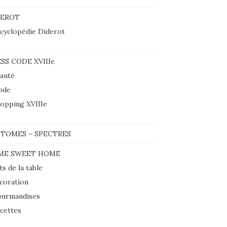
DEROT
cyclopédie Diderot
SS CODE XVIIIe
auté
ode
opping XVIIIe
TOMES – SPECTRES
ME SWEET HOME
ts de la table
coration
urmandises
cettes