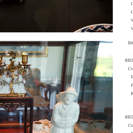
C
C
V
V
Si
RE
Co
F
F
REG
Co