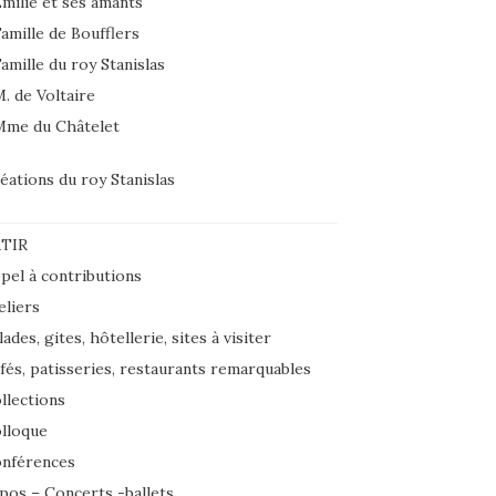
milie et ses amants
amille de Boufflers
amille du roy Stanislas
. de Voltaire
Mme du Châtelet
éations du roy Stanislas
TIR
pel à contributions
eliers
lades, gites, hôtellerie, sites à visiter
fés, patisseries, restaurants remarquables
llections
lloque
nférences
pos – Concerts -ballets