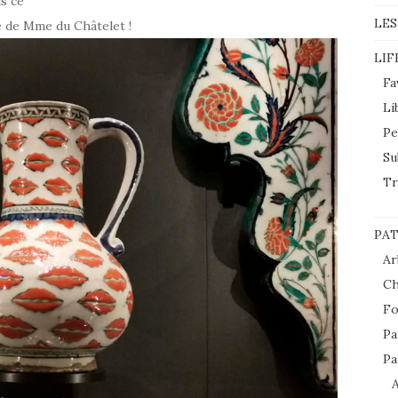
s ce
LES
e de Mme du Châtelet !
LIF
Fa
Li
Pe
Su
Tr
PAT
Ar
Ch
Fo
Pa
Pa