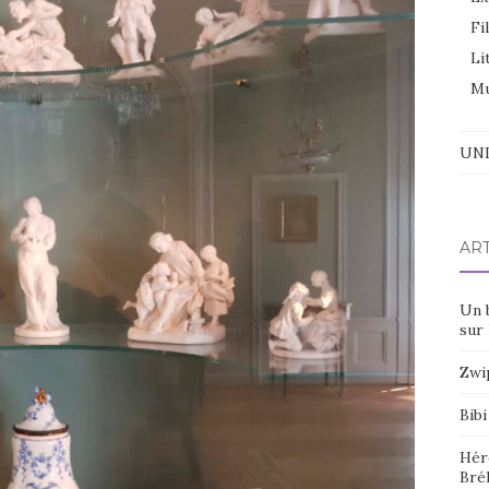
Fi
Li
Mu
UNI
AR
Un 
sur 
Zwi
Bibi
Hér
Bré