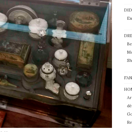
DI
En
DRE
Be
M
Sh
FAN
HO
Ar
dé
Go
Re