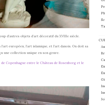
Gr
Pe
Ph
Sc
Ta
 d’autres objets d’art décoratif du XVIIIe siècle.
CUR
art européen, l’art islamique, et l’art danois. On doit sa
An
nçu une collection unique en son genre.
Br
Ca
re de Copenhague entre le Château de Rosenborg et le
En
En
Gi
In
In
Jol