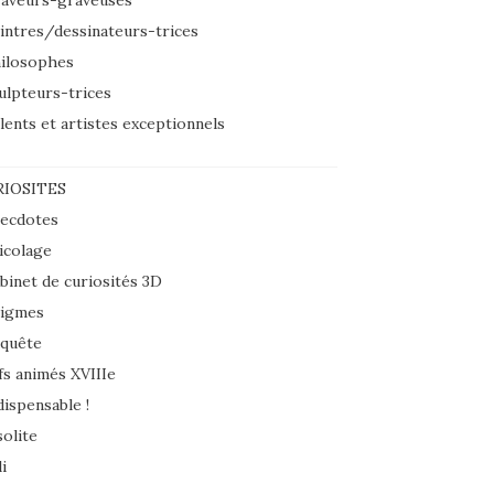
aveurs-graveuses
intres/dessinateurs-trices
ilosophes
ulpteurs-trices
lents et artistes exceptionnels
IOSITES
ecdotes
icolage
binet de curiosités 3D
igmes
quête
fs animés XVIIIe
dispensable !
solite
i