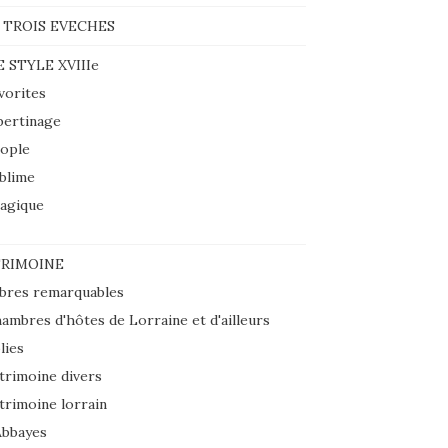
 TROIS EVECHES
E STYLE XVIIIe
vorites
bertinage
ople
blime
agique
RIMOINE
bres remarquables
ambres d'hôtes de Lorraine et d'ailleurs
lies
trimoine divers
trimoine lorrain
Abbayes