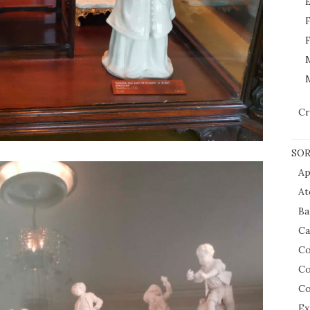
E
F
F
M
Cr
SOR
Ap
At
Ba
Ca
Co
Co
Co
Ex