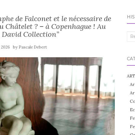
phe de Falconet et le nécessaire de
HIS
u Châtelet ? – à Copenhague ! Au
 David Collection”
Rec
:
by
n 2026
Pascale Debert
CA
ART
Ar
Ar
Co
Ec
Fe
Fe