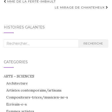
Navigation
MME DE LA FERTÉ-IMBAULT
d'article
LE MIRAGE DE CHANTEHEUX
HISTOIRES GALANTES
Recherche
RECHERCHE
:
CATÉGORIES
ARTS – SCIENCES
Architecture
Artistes contemporains/artisans
Compositeurs-trices/musicien-ne-s
Ecrivain-e-s
Femmes artistes