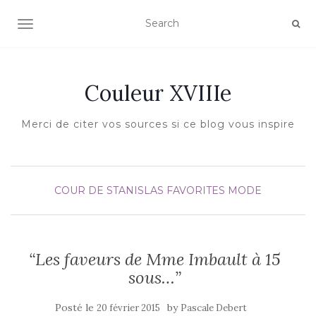
AFFICHER/MASQUER LA NAVIGATION
Couleur XVIIIe
Merci de citer vos sources si ce blog vous inspire
COUR DE STANISLAS
FAVORITES
MODE
“Les faveurs de Mme Imbault à 15
sous…”
Posté le
by
20 février 2015
Pascale Debert