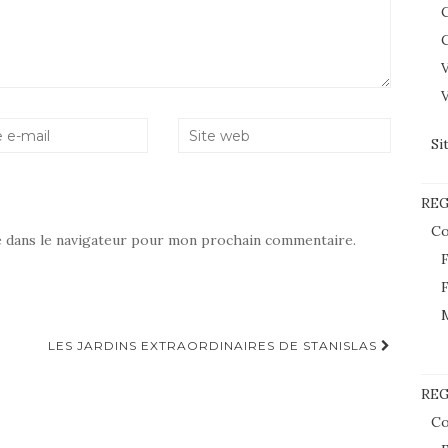
C
C
V
V
Si
RE
Co
e dans le navigateur pour mon prochain commentaire.
F
F
LES JARDINS EXTRAORDINAIRES DE STANISLAS
REG
Co