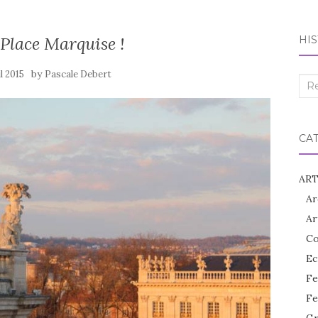
 Place Marquise !
HIS
by
il 2015
Pascale Debert
Rec
:
CA
ART
Ar
Ar
Co
Ec
Fe
Fe