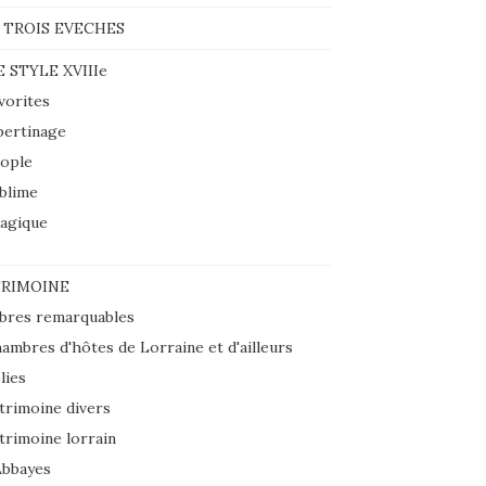
 TROIS EVECHES
E STYLE XVIIIe
vorites
bertinage
ople
blime
agique
RIMOINE
bres remarquables
ambres d'hôtes de Lorraine et d'ailleurs
lies
trimoine divers
trimoine lorrain
Abbayes