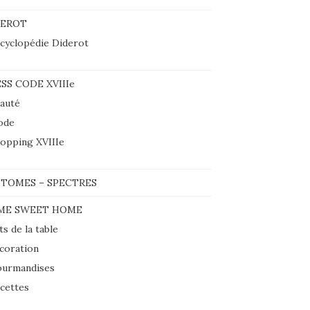
DEROT
cyclopédie Diderot
SS CODE XVIIIe
auté
ode
opping XVIIIe
TOMES – SPECTRES
ME SWEET HOME
ts de la table
coration
urmandises
cettes