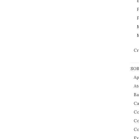
E
F
F
M
Cr
SOR
Ap
At
Ba
Ca
Co
Co
Co
Ex