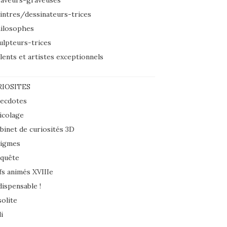
aveurs-graveuses
intres/dessinateurs-trices
ilosophes
ulpteurs-trices
lents et artistes exceptionnels
IOSITES
ecdotes
icolage
binet de curiosités 3D
igmes
quête
fs animés XVIIIe
dispensable !
solite
i