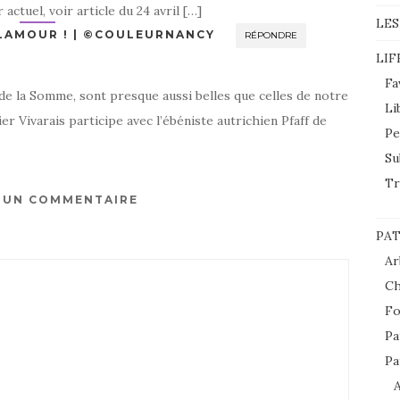
actuel, voir article du 24 avril […]
LES
 LAMOUR ! | ©COULEURNANCY
RÉPONDRE
LIF
Fa
de la Somme, sont presque aussi belles que celles de notre
Li
er Vivarais participe avec l’ébéniste autrichien Pfaff de
Pe
Su
Tr
R UN COMMENTAIRE
PAT
Ar
Ch
Fo
Pa
Pa