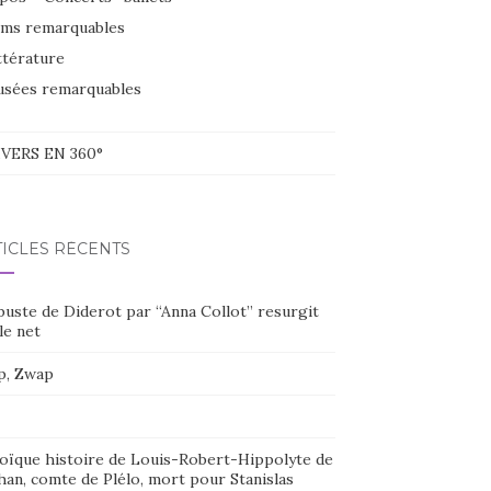
lms remarquables
ttérature
sées remarquables
VERS EN 360°
TICLES RÉCENTS
buste de Diderot par “Anna Collot” resurgit
le net
p, Zwap
oïque histoire de Louis-Robert-Hippolyte de
han, comte de Plélo, mort pour Stanislas