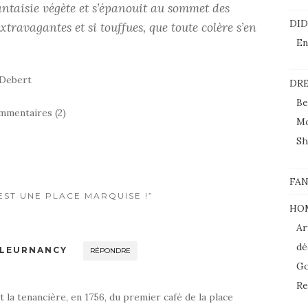
ntaisie végète et s’épanouit au sommet des
DI
extravagantes et si touffues, que toute colère s’en
En
 Debert
DRE
Be
mmentaires (2)
M
Sh
FAN
’EST UNE PLACE MARQUISE !”
HO
Ar
dé
OULEURNANCY
RÉPONDRE
Go
Re
t la tenancière, en 1756, du premier café de la place