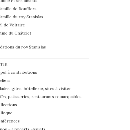
milie et ses amants
amille de Boufflers
amille du roy Stanislas
. de Voltaire
Mme du Châtelet
éations du roy Stanislas
TIR
pel à contributions
eliers
lades, gites, hôtellerie, sites à visiter
fés, patisseries, restaurants remarquables
llections
lloque
nférences
pos – Concerts -ballets