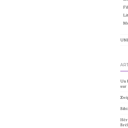
Fi
Li
Mu
UNI
AR
Un 
sur 
Zwi
Bibi
Hér
Bré