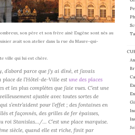
Gr
Pe
Ph
Sc
ombreux, son père et son frère ainé Eugène sont nés au
Ta
sier avait son atelier dans la rue du Maure-qui-
CUR
e ville qui lui est chère.
An
Br
 d’abord parce que j’y ai dîné, et j’avais
Ca
 place de l’Hôtel-de-Ville est
une des places
En
ies et les plus complètes que j’aie vues. C’est une
En
veilleusement ajustée avec toutes sortes de
Gi
ui s’entr’aident pour l’effet ; des fontaines en
In
llés et façonnés, des grilles de fer épaisses,
In
du roi Stanislas…/… C’est une place marquise.
Jol
e siècle, quand elle est riche, finit par