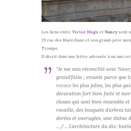
Les liens entre
Victor Hugo
et
Nancy
sont n
29 rue des Maréchaux et son grand-père menui
Trompe.
Il décrit dans une lettre adressée à un ami cett
“Je me suis réconcilié avec Nancy,
grand’faim ; ensuite parce que la
rococo
les plus jolies, les plus ga
décoration fort bien faite et mer
choses qui sont bien ensemble et q
rocaille, des bosquets d’arbres tai
dorées et ouvragées, une statue 
…/… L’architecture du dix-huitièm