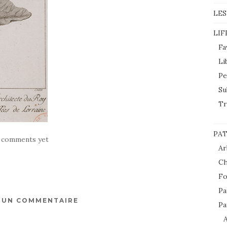
LES
LIF
Fa
Li
Pe
Su
Tr
PAT
 comments yet
Ar
Ch
Fo
Pa
R UN COMMENTAIRE
Pa