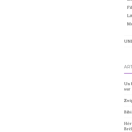
Fi
Li
Mu
UNI
AR
Un 
sur 
Zwi
Bibi
Hér
Bré