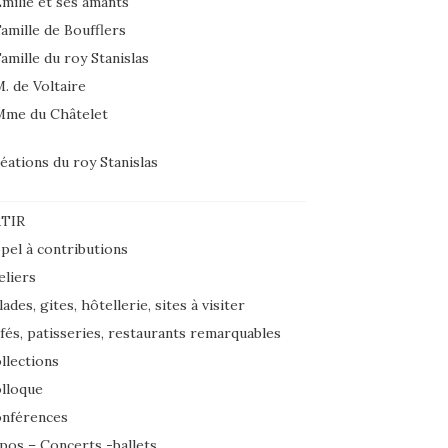
milie et ses amants
amille de Boufflers
amille du roy Stanislas
. de Voltaire
Mme du Châtelet
éations du roy Stanislas
TIR
pel à contributions
eliers
lades, gites, hôtellerie, sites à visiter
fés, patisseries, restaurants remarquables
llections
lloque
nférences
pos – Concerts -ballets