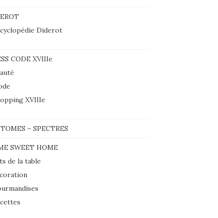
DEROT
cyclopédie Diderot
SS CODE XVIIIe
auté
ode
opping XVIIIe
TOMES – SPECTRES
ME SWEET HOME
ts de la table
coration
urmandises
cettes