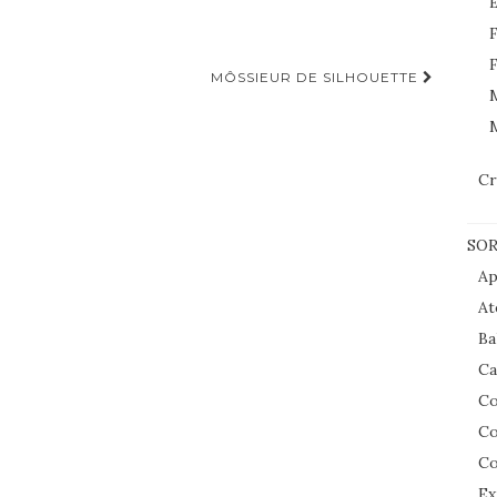
E
F
F
MÔSSIEUR DE SILHOUETTE
M
Cr
SOR
Ap
At
Ba
Ca
Co
Co
Co
Ex