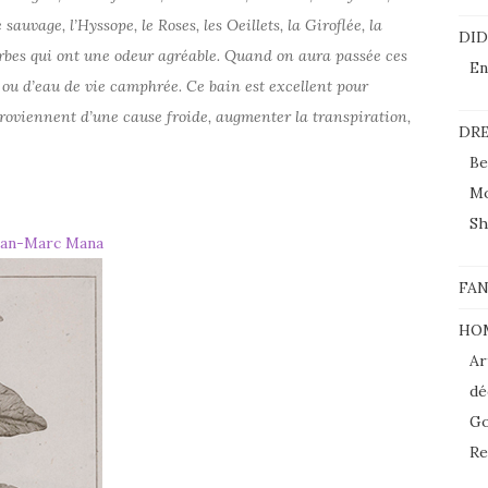
sauvage, l’Hyssope, le Roses, les Oeillets, la Giroflée, la
DI
 herbes qui ont une odeur agréable. Quand on aura passée ces
En
, ou d’eau de vie camphrée. Ce bain est excellent pour
 proviennent d’une cause froide, augmenter la transpiration,
DRE
Be
M
Sh
FAN
HO
Ar
dé
Go
Re