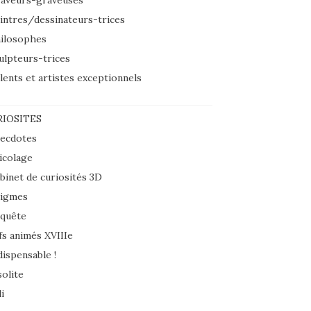
aveurs-graveuses
intres/dessinateurs-trices
ilosophes
ulpteurs-trices
lents et artistes exceptionnels
IOSITES
ecdotes
icolage
binet de curiosités 3D
igmes
quête
fs animés XVIIIe
dispensable !
solite
i