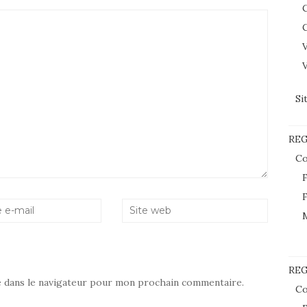
C
C
V
V
Si
RE
Co
F
F
REG
e dans le navigateur pour mon prochain commentaire.
Co