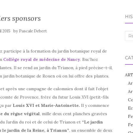
ers sponsors
HIS
by
il 2015
Pascale Debert
Rec
:
oz participe à la formation du jardin botanique royal de
CA
au
Collège royal de médecine de Nancy
. Buc’hoz
ntes. Il se rend au jardin du Trianon, à pied précise-t-il,
ART
u jardin botanique de Rouen où on lui offre des plantes.
Ar
 et après une campagne de calomnies dont il fait l’objet
Ar
e comte de Provence, frère du futur Louis XVI (petit-fils
Co
eçu par
Louis XVI et Marie-Antoinette.
Il y commence
Ec
le du règne végétal
, mille deux cent planches gravées
Fe
 du Jardin du roi et de celui de Trianon et
“Le jardin
Fe
 le jardin de la Reine, à Trianon”
. un ensemble de deux