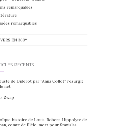
lms remarquables
ttérature
sées remarquables
VERS EN 360°
TICLES RÉCENTS
buste de Diderot par “Anna Collot” resurgit
le net
p, Zwap
oïque histoire de Louis-Robert-Hippolyte de
han, comte de Plélo, mort pour Stanislas