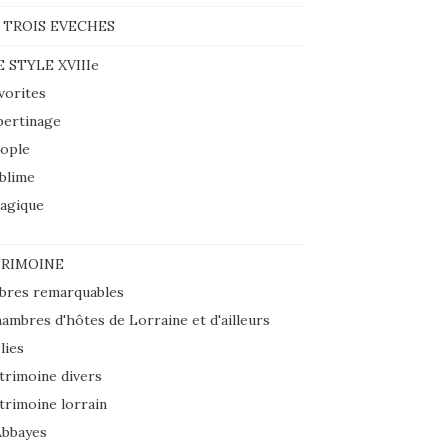
 TROIS EVECHES
E STYLE XVIIIe
vorites
bertinage
ople
blime
agique
RIMOINE
bres remarquables
ambres d'hôtes de Lorraine et d'ailleurs
lies
trimoine divers
trimoine lorrain
Abbayes