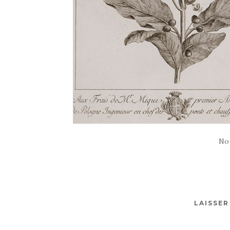
No
LAISSE