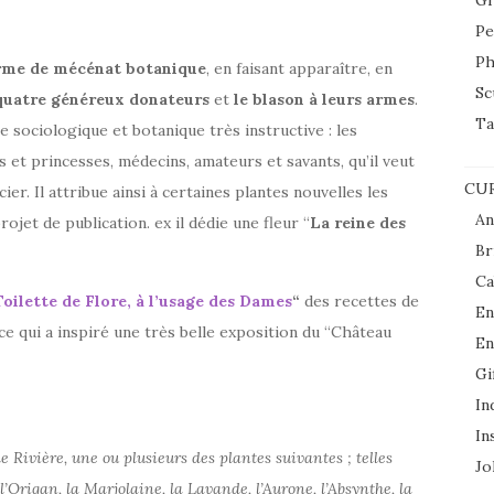
Gr
Pe
Ph
rme de mécénat botanique
, en faisant apparaître, en
Sc
quatre généreux donateurs
et
le blason à leurs armes
.
Ta
 sociologique et botanique très instructive : les
 et princesses, médecins, amateurs et savants, qu’il veut
CUR
er. Il attribue ainsi à certaines plantes nouvelles les
An
ojet de publication. ex il dédie une fleur “
La reine des
Br
Ca
Toilette de Flore, à l’usage des Dames
“
des recettes de
En
ce qui a inspiré une très belle exposition du “Château
En
Gi
In
In
e Rivière, une ou plusieurs des plantes suivantes ; telles
Jol
 l’Origan, la Marjolaine, la Lavande, l’Aurone, l’Absynthe, la