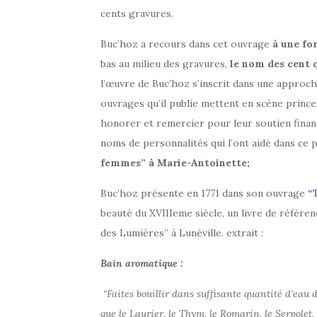
cents gravures.
Buc’hoz a recours dans cet ouvrage
à une fo
bas au milieu des gravures,
le nom des cent 
l’œuvre de Buc’hoz s’inscrit dans une approche
ouvrages qu’il publie mettent en scène princes
honorer et remercier pour leur soutien financi
noms de personnalités qui l’ont aidé dans ce pr
femmes” à Marie-Antoinette;
Buc’hoz présente en 1771 dans son ouvrage
“
beauté du XVIIIeme siècle, un livre de référen
des Lumières” à Lunéville. extrait :
Bain aromatique :
“Faites bouillir dans suffisante quantité d’eau d
que le Laurier, le Thym, le Romarin, le Serpolet,