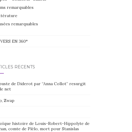
lms remarquables
ttérature
sées remarquables
VERS EN 360°
TICLES RÉCENTS
buste de Diderot par “Anna Collot” resurgit
le net
p, Zwap
oïque histoire de Louis-Robert-Hippolyte de
han, comte de Plélo, mort pour Stanislas