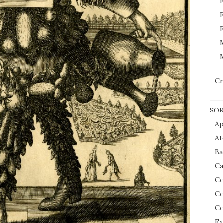
E
F
F
M
Cr
SOR
Ap
At
Ba
Ca
Co
Co
Co
Ex