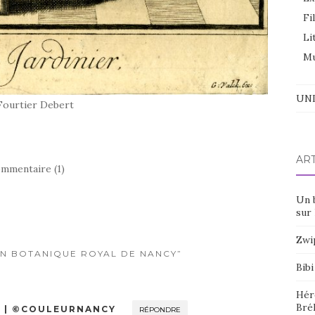
Fi
Li
Mu
UNI
Fourtier Debert
AR
mmentaire (1)
Un 
sur 
Zwi
IN BOTANIQUE ROYAL DE NANCY”
Bibi
Hér
Bré
! | ©COULEURNANCY
RÉPONDRE