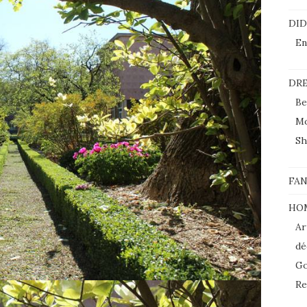
DI
En
DRE
Be
M
Sh
FAN
HO
Ar
dé
Go
Re