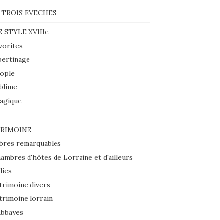
 TROIS EVECHES
E STYLE XVIIIe
vorites
bertinage
ople
blime
agique
RIMOINE
bres remarquables
ambres d'hôtes de Lorraine et d'ailleurs
lies
trimoine divers
trimoine lorrain
Abbayes