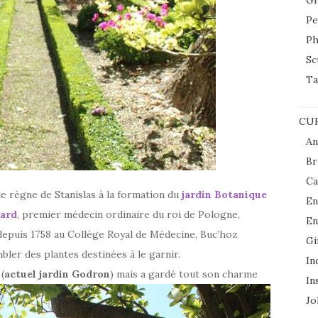
Gr
Pe
Ph
Sc
Ta
CUR
An
Br
Ca
e règne de Stanislas à la formation du
jardin Botanique
En
gard
, premier médecin ordinaire du roi de Pologne,
En
 depuis 1758 au Collège Royal de Médecine, Buc’hoz
Gi
bler des plantes destinées à le garnir.
In
(
actuel jardin Godron
) mais a gardé tout son charme
In
Jol