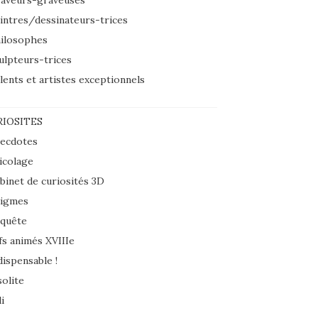
aveurs-graveuses
intres/dessinateurs-trices
ilosophes
ulpteurs-trices
lents et artistes exceptionnels
IOSITES
ecdotes
icolage
binet de curiosités 3D
igmes
quête
fs animés XVIIIe
dispensable !
solite
i