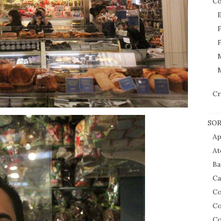
Co
E
F
F
M
Cr
SOR
Ap
At
Ba
Ca
Co
Co
Co