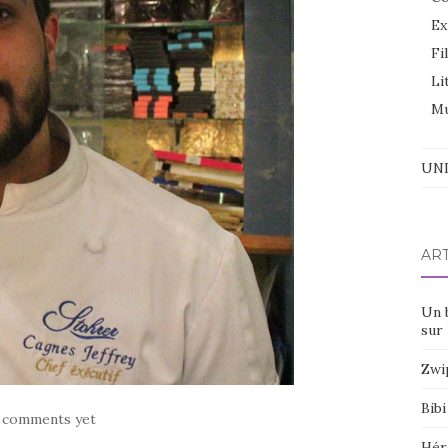
Ex
Fi
Li
Mu
UNI
AR
Un 
sur 
Zwi
Bibi
 comments yet
Hér