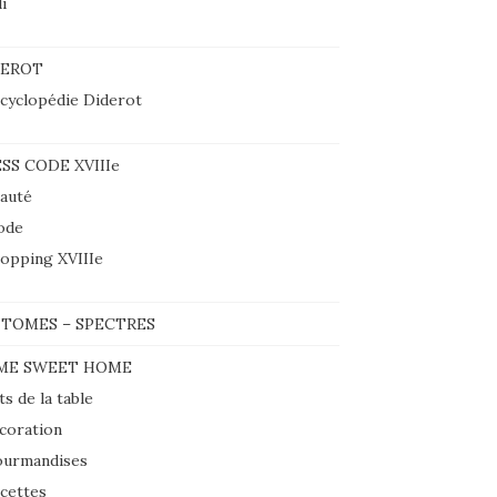
i
DEROT
cyclopédie Diderot
SS CODE XVIIIe
auté
ode
opping XVIIIe
TOMES – SPECTRES
ME SWEET HOME
ts de la table
coration
urmandises
cettes