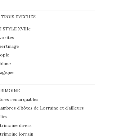
 TROIS EVECHES
E STYLE XVIIIe
vorites
bertinage
ople
blime
agique
RIMOINE
bres remarquables
ambres d'hôtes de Lorraine et d'ailleurs
lies
trimoine divers
trimoine lorrain