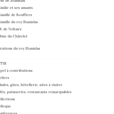
ur de Stanislas
milie et ses amants
amille de Boufflers
amille du roy Stanislas
. de Voltaire
Mme du Châtelet
éations du roy Stanislas
TIR
pel à contributions
eliers
lades, gites, hôtellerie, sites à visiter
fés, patisseries, restaurants remarquables
llections
lloque
nférences