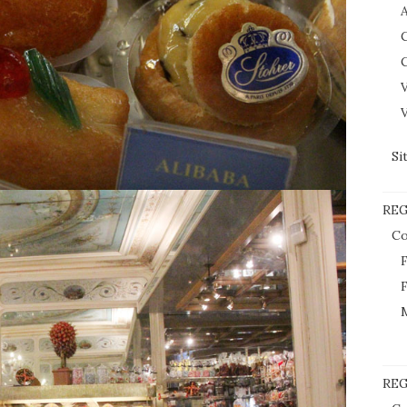
C
C
V
V
Si
RE
Co
F
F
REG