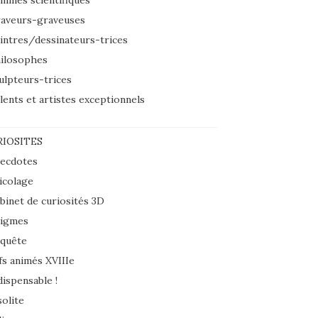
mmes scientifiques
aveurs-graveuses
intres/dessinateurs-trices
ilosophes
ulpteurs-trices
lents et artistes exceptionnels
IOSITES
ecdotes
icolage
binet de curiosités 3D
igmes
quête
fs animés XVIIIe
dispensable !
solite