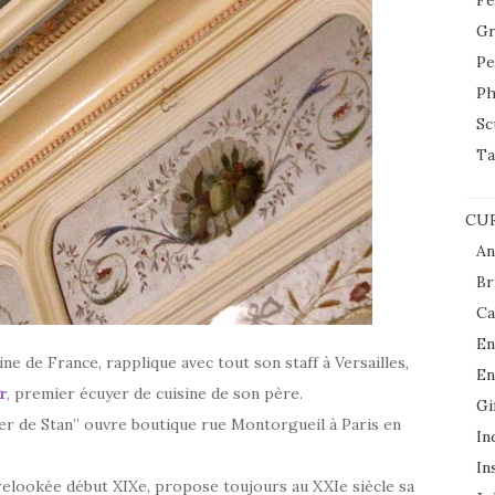
Fe
Gr
Pe
Ph
Sc
Ta
CUR
An
Br
Ca
En
ne de France, rapplique avec tout son staff à Versailles,
En
r
,
premier écuyer de cuisine de son père.
Gi
sier de Stan” ouvre boutique rue Montorgueil à Paris en
In
In
 relookée début XIXe, propose toujo
urs au XXIe siècle sa