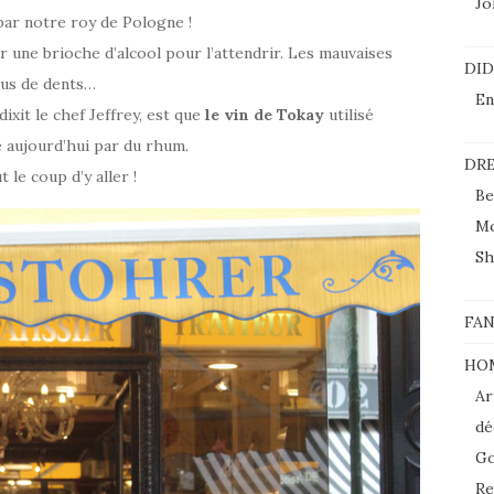
Jol
ar notre roy de Pologne !
er une brioche d’alcool pour l’attendrir. Les mauvaises
DI
lus de dents…
En
dixit le chef Jeffrey, est que
le vin de Tokay
utilisé
é aujourd’hui par du rhum.
DRE
 le coup d’y aller !
Be
M
Sh
FAN
HO
Ar
dé
Go
Re