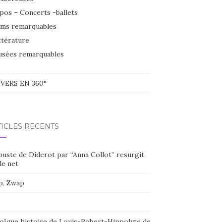
pos – Concerts -ballets
lms remarquables
ttérature
sées remarquables
VERS EN 360°
TICLES RÉCENTS
buste de Diderot par “Anna Collot” resurgit
le net
p, Zwap
oïque histoire de Louis-Robert-Hippolyte de