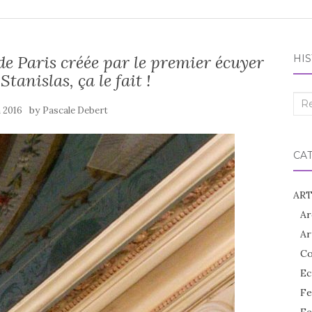
de Paris créée par le premier écuyer
HIS
Stanislas, ça le fait !
Rec
by
n 2016
Pascale Debert
:
CA
ART
Ar
Ar
Co
Ec
Fe