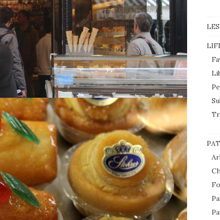
LES
LIF
Fa
Li
Pe
Su
Tr
PAT
Ar
Ch
Fo
Pa
Pa