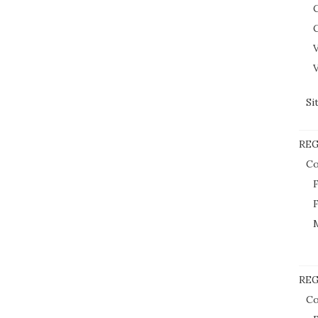
C
C
V
V
Si
RE
Co
F
F
REG
Co