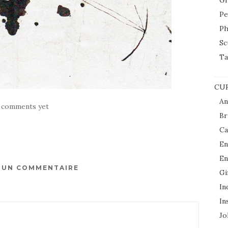
Gr
Pe
Ph
Sc
Ta
CUR
An
 comments yet
Br
Ca
En
En
R UN COMMENTAIRE
Gi
In
In
Jol