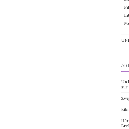
Fi
Li
Mu
UNI
AR
Un 
sur 
Zwi
Bibi
Hér
Bré