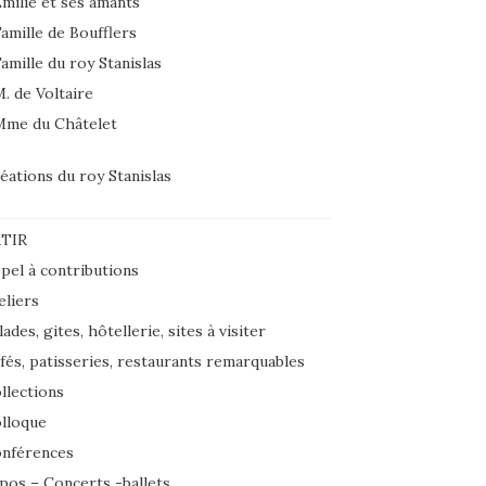
milie et ses amants
amille de Boufflers
amille du roy Stanislas
. de Voltaire
Mme du Châtelet
éations du roy Stanislas
TIR
pel à contributions
eliers
lades, gites, hôtellerie, sites à visiter
fés, patisseries, restaurants remarquables
llections
lloque
nférences
pos – Concerts -ballets