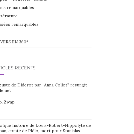
lms remarquables
ttérature
sées remarquables
VERS EN 360°
TICLES RÉCENTS
buste de Diderot par “Anna Collot” resurgit
le net
p, Zwap
oïque histoire de Louis-Robert-Hippolyte de
han, comte de Plélo, mort pour Stanislas