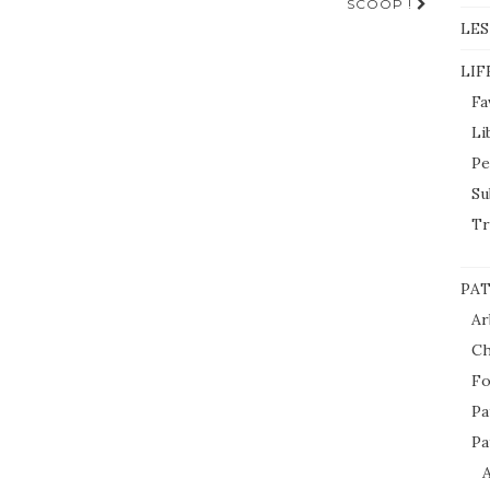
SCOOP !
LES
LIF
Fa
Li
Pe
Su
Tr
PAT
Ar
Ch
Fo
Pa
Pa