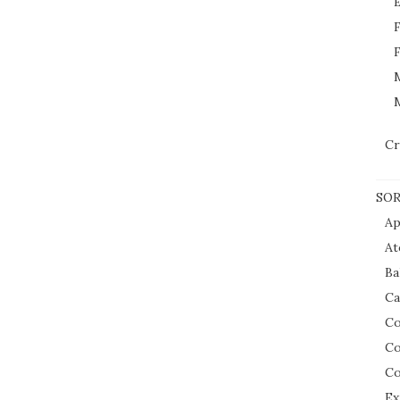
E
F
F
M
Cr
SOR
Ap
At
Ba
Ca
Co
Co
Co
Ex