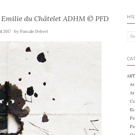
t Emilie du Châtelet ADHM © PFD
HIS
by
il 2017
Pascale Debert
Rec
:
CA
ART
Ar
Ar
Co
Ec
Fe
Fe