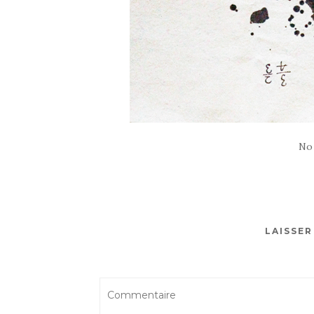
No
LAISSE