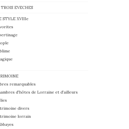
 TROIS EVECHES
E STYLE XVIIIe
vorites
bertinage
ople
blime
agique
RIMOINE
bres remarquables
ambres d'hôtes de Lorraine et d'ailleurs
lies
trimoine divers
trimoine lorrain
Abbayes