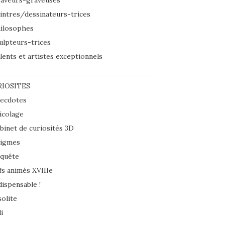
aveurs-graveuses
intres/dessinateurs-trices
ilosophes
ulpteurs-trices
lents et artistes exceptionnels
IOSITES
ecdotes
icolage
binet de curiosités 3D
igmes
quête
fs animés XVIIIe
dispensable !
solite
i