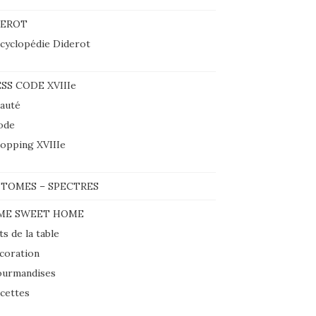
DEROT
cyclopédie Diderot
SS CODE XVIIIe
auté
ode
opping XVIIIe
TOMES – SPECTRES
ME SWEET HOME
ts de la table
coration
urmandises
cettes