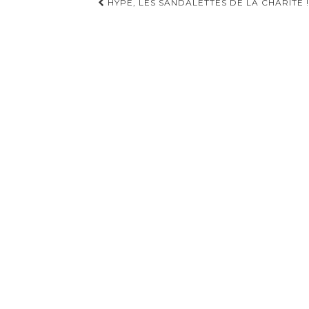
Navigation
HYPE, LES SANDALETTES DE LA CHARITÉ !
d'article