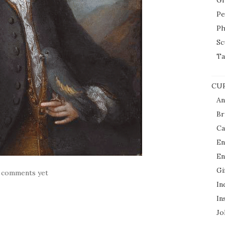
Gr
Pe
Ph
Sc
Ta
CUR
An
Br
Ca
En
En
Gi
 comments yet
In
In
Jol