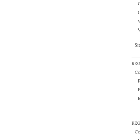
C
C
V
V
Si
RE
Co
F
F
REG
Co