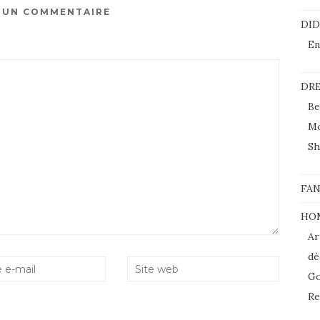
R UN COMMENTAIRE
DI
En
DRE
Be
M
Sh
FAN
HO
Ar
dé
Go
Re