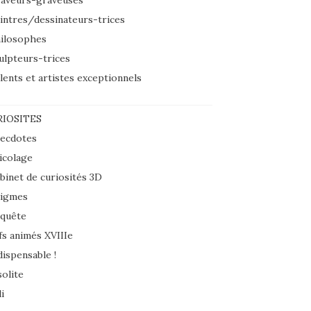
aveurs-graveuses
intres/dessinateurs-trices
ilosophes
ulpteurs-trices
lents et artistes exceptionnels
IOSITES
ecdotes
icolage
binet de curiosités 3D
igmes
quête
fs animés XVIIIe
dispensable !
solite
i