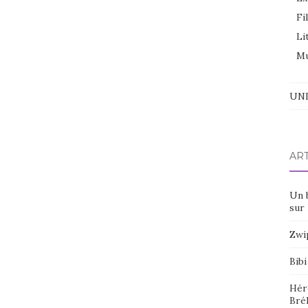
Fi
Li
Mu
UNI
AR
Un 
sur 
Zwi
Bibi
Hér
Bré