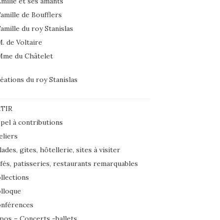
milie et ses amants
amille de Boufflers
amille du roy Stanislas
. de Voltaire
Mme du Châtelet
éations du roy Stanislas
TIR
pel à contributions
eliers
lades, gites, hôtellerie, sites à visiter
fés, patisseries, restaurants remarquables
llections
lloque
nférences
pos – Concerts -ballets