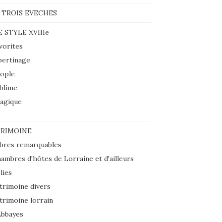
 TROIS EVECHES
E STYLE XVIIIe
vorites
bertinage
ople
blime
agique
RIMOINE
bres remarquables
ambres d'hôtes de Lorraine et d'ailleurs
lies
trimoine divers
trimoine lorrain
Abbayes