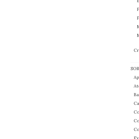
E
F
F
M
Cr
SOR
Ap
At
Ba
Ca
Co
Co
Co
Ex