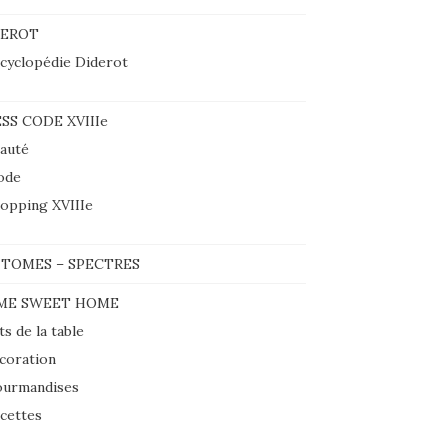
DEROT
cyclopédie Diderot
SS CODE XVIIIe
auté
ode
opping XVIIIe
TOMES – SPECTRES
ME SWEET HOME
ts de la table
coration
urmandises
cettes