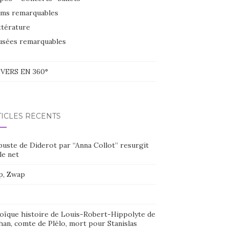
lms remarquables
ttérature
sées remarquables
VERS EN 360°
TICLES RÉCENTS
buste de Diderot par “Anna Collot” resurgit
le net
p, Zwap
oïque histoire de Louis-Robert-Hippolyte de
han, comte de Plélo, mort pour Stanislas