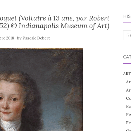
roquet (Voltaire à 13 ans, par Robert
HIS
752) © Indianapolis Museum of Art)
Rec
by
bre 2018
Pascale Debert
:
CA
ART
Ar
Ar
Co
Ec
Fe
Fe