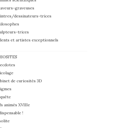
mmes scientifiques
aveurs-graveuses
intres/dessinateurs-trices
ilosophes
ulpteurs-trices
lents et artistes exceptionnels
IOSITES
ecdotes
icolage
binet de curiosités 3D
igmes
quête
fs animés XVIIIe
dispensable !
solite