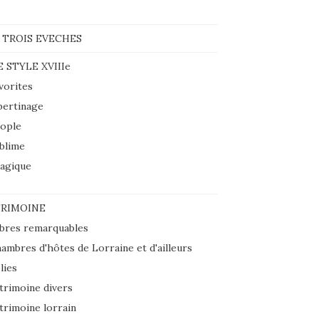
 TROIS EVECHES
E STYLE XVIIIe
vorites
bertinage
ople
blime
agique
RIMOINE
bres remarquables
ambres d'hôtes de Lorraine et d'ailleurs
lies
trimoine divers
trimoine lorrain