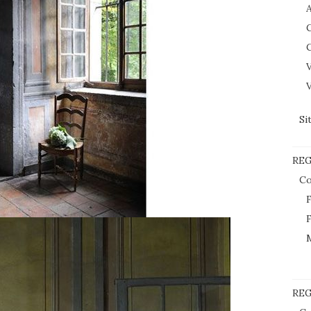
C
C
V
V
Si
RE
Co
F
F
REG