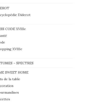
DEROT
cyclopédie Diderot
SS CODE XVIIIe
auté
ode
opping XVIIIe
TOMES – SPECTRES
ME SWEET HOME
ts de la table
coration
urmandises
cettes