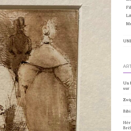
Fi
Li
Mu
UNI
AR
Un 
sur 
Zwi
Bibi
Hér
Bré