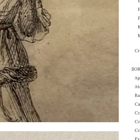
E
F
F
M
Cr
SOR
Ap
At
Ba
Ca
Co
Co
Co
Ex