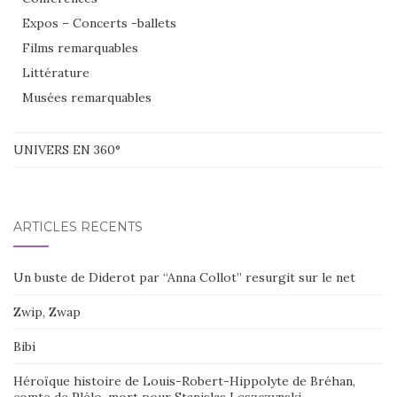
Expos – Concerts -ballets
Films remarquables
Littérature
Musées remarquables
UNIVERS EN 360°
ARTICLES RÉCENTS
Un buste de Diderot par “Anna Collot” resurgit sur le net
Zwip, Zwap
Bibi
Héroïque histoire de Louis-Robert-Hippolyte de Bréhan,
comte de Plélo, mort pour Stanislas Leszczynski