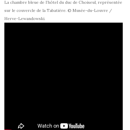
La chambre bleue de l’hôtel du duc de Choiseul, représentée
sur le couvercle de la Tabatière. © Musée-du-Louvre /
Herve-Lewandowski.