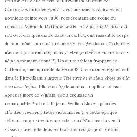
seul tableau d’elle survit, au Fitzwilliam Museum de
Cambridge. Intitulée
Agnes
, c’est une œuvre radicalement
gothique peinte vers 1800, représentant une scène du
roman
Le Moine
de Matthew Lewis , où
Agnès de Medina
est
retrouvée emprisonnée dans un cachot, embrassant le corps
de son enfant mort, né prématurément (William et Catherine
n’avaient pas d’enfants), mais y a-t-il peut-être eu une mort-
né à un moment donné ?). Un autre tableau frappant de
Catherine, une aquarelle datée de 1830 environ et également
dans le Fitzwilliam, s’intitule
Tête tirée de quelque chose qu’elle
a vu dans le feu
. Elle était également accomplie en dessin.
Après la mort de William, elle a esquissé un
remarquable Portrait du jeune William Blake , qui a des
affinités avec ses « têtes visionnaires ». À cette époque,
selon un rapport contemporain, son défunt mari « venait
s’asseoir avec elle deux ou trois heures par jour » et lui