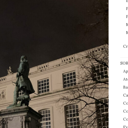
E
F
F
M
Cr
SOR
Ap
At
Ba
Ca
Co
Co
Co
Ex