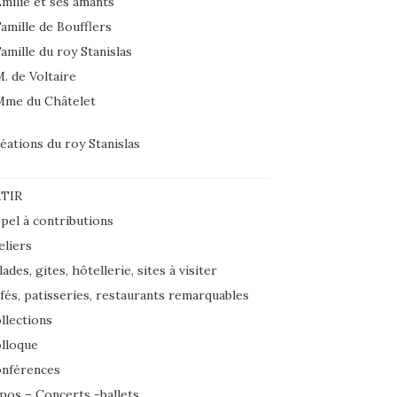
milie et ses amants
amille de Boufflers
amille du roy Stanislas
. de Voltaire
Mme du Châtelet
éations du roy Stanislas
TIR
pel à contributions
eliers
lades, gites, hôtellerie, sites à visiter
fés, patisseries, restaurants remarquables
llections
lloque
nférences
pos – Concerts -ballets