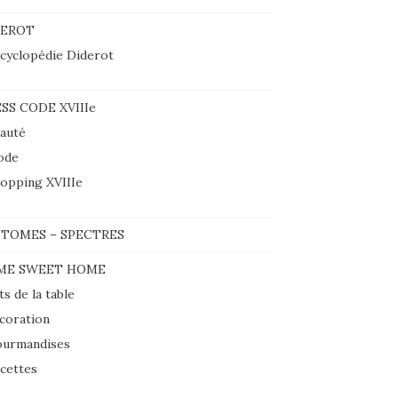
DEROT
cyclopédie Diderot
SS CODE XVIIIe
auté
ode
opping XVIIIe
TOMES – SPECTRES
ME SWEET HOME
ts de la table
coration
urmandises
cettes