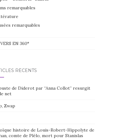
lms remarquables
ttérature
sées remarquables
VERS EN 360°
TICLES RÉCENTS
buste de Diderot par “Anna Collot” resurgit
le net
p, Zwap
oïque histoire de Louis-Robert-Hippolyte de
han, comte de Plélo, mort pour Stanislas