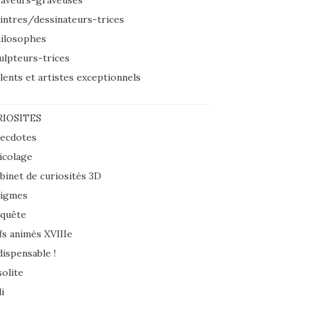
aveurs-graveuses
intres/dessinateurs-trices
ilosophes
ulpteurs-trices
lents et artistes exceptionnels
IOSITES
ecdotes
icolage
binet de curiosités 3D
igmes
quête
fs animés XVIIIe
dispensable !
solite
i