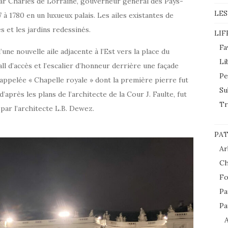
 par Charles de Lorraine, gouverneur général des Pays-
LES
 à 1780 en un luxueux palais. Les ailes existantes de
 et les jardins redessinés.
LIF
Fa
une nouvelle aile adjacente à l’Est vers la place du
Li
l d’accès et l’escalier d’honneur derrière une façade
Pe
 appelée « Chapelle royale » dont la première pierre fut
Su
’après les plans de l’architecte de la Cour J. Faulte, fut
Tr
 par l’architecte L.B. Dewez.
PAT
Ar
Ch
Fo
Pa
Pa