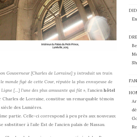
DI
En
DRE
Be
M
Sh
 bon Gouverneur [Charles de Lorraine] y introduit un train
FAN
 le monde figé de cette Cour, réputée la plus ennuyeuse de
de Ligne […] l’une des plus amusante qui fût »
, l’ancien
hôtel
HO
r Charles de Lorraine, constitue un remarquable témoin
Ar
 siècle des Lumières.
dé
nfime partie. Celle-ci correspond à peu près aux nouveaux
Go
substituer à l’aile Est de l’ancien palais de Nassau.
Re