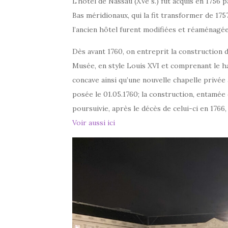
L’hôtel de Nassau (XVe s.) fut acquis en 1756
Bas méridionaux, qui la fit transformer de 1757
l’ancien hôtel furent modifiées et réaménagées
Dès avant 1760, on entreprit la construction d’
Musée, en style Louis XVI et comprenant le hal
concave ainsi qu’une nouvelle chapelle privée
posée le 01.05.1760; la construction, entamée d
poursuivie, après le décès de celui-ci en 1766,
Voir aussi ici