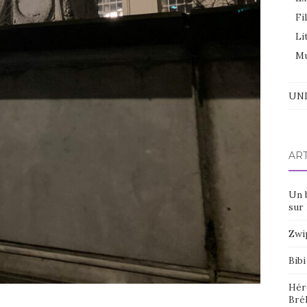
Fi
Li
Mu
UNI
AR
Un 
sur 
Zwi
Bibi
Hér
Bré