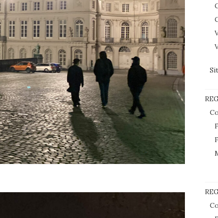
C
C
V
V
Si
RE
Co
F
F
REG
Co