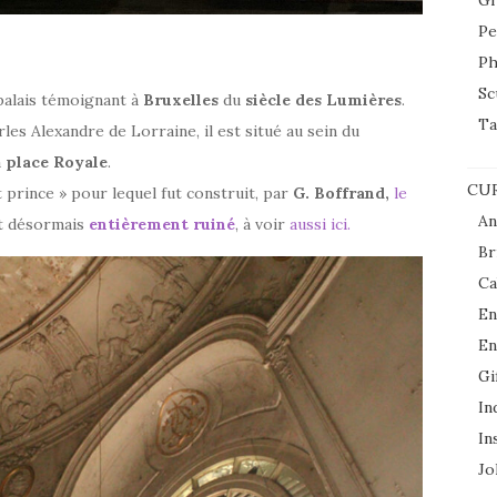
Gr
Pe
Ph
Sc
 palais témoignant à
Bruxelles
du
siècle des Lumières
.
Ta
s Alexandre de Lorraine, il est situé au sein du
a
place Royale
.
CUR
t prince » pour lequel fut construit, par
G. Boffrand,
le
An
est désormais
entièrement ruiné
, à voir
aussi ici.
Br
Ca
En
En
Gi
In
In
Jol