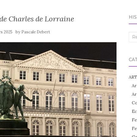
 de Charles de Lorraine
HIS
by
rs 2025
Pascale Debert
Rec
:
CA
ART
Ar
Ar
Co
Ec
Fe
Fe