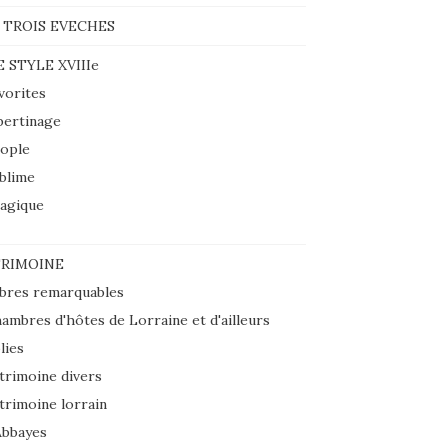
 TROIS EVECHES
E STYLE XVIIIe
vorites
bertinage
ople
blime
agique
RIMOINE
bres remarquables
ambres d'hôtes de Lorraine et d'ailleurs
lies
trimoine divers
trimoine lorrain
Abbayes