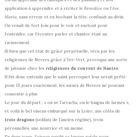
application à apprendre et à réciter le
Benedice
ou l’
Ave
Maria
, sans erreur et en hochant la tête, confinait au divin.
On venait de fort loin pour le voir et surtout pour
l’entendre, car l’écouter parler et chanter était un
ravissement.
Si bien que cet état de grâce perpétuelle, vécu par les
religieuses de Nevers grâce à Ver-Vert, provoqua une sorte
de jalousie chez les
religieuses du couvent de Nantes
.
Il fut donc entendu que le saint perroquet leur serait prêté
pour 15 jours exactement, les sœurs de Nevers ne pouvant
consentir à plus.
Le jour du départ : « on se l’arracha, on le baigna de larmes »,
et voilà le bel oiseau embarqué sur la Loire, aux côtés de
trois dragons
(soldats de l’ancien régime), trois
péronnelles, une nourrice et un moine.
En deux jours, l’oiseau perdit sa langue natale pour