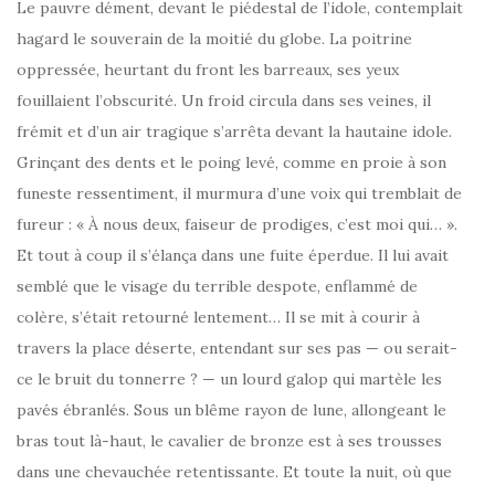
Le pauvre dément, devant le piédestal de l’idole, contemplait
hagard le souverain de la moitié du globe. La poitrine
oppressée, heurtant du front les barreaux, ses yeux
fouillaient l’obscurité. Un froid circula dans ses veines, il
frémit et d’un air tragique s’arrêta devant la hautaine idole.
Grinçant des dents et le poing levé, comme en proie à son
funeste ressentiment, il murmura d’une voix qui tremblait de
fureur : « À nous deux, faiseur de prodiges, c’est moi qui… ».
Et tout à coup il s’élança dans une fuite éperdue. Il lui avait
semblé que le visage du terrible despote, enflammé de
colère, s’était retourné lentement… Il se mit à courir à
travers la place déserte, entendant sur ses pas — ou serait-
ce le bruit du tonnerre ? — un lourd galop qui martèle les
pavés ébranlés. Sous un blême rayon de lune, allongeant le
bras tout là-haut, le cavalier de bronze est à ses trousses
dans une chevauchée retentissante. Et toute la nuit, où que