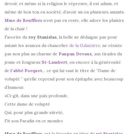
devoir, et même si la religion le réprouve, il est admis, et
même de bon ton en société, d’avoir un ou plusieurs amants.
Mme de Boufflers
n’est pas en reste, elle adore les plaisirs
de la chair !
Favorite du
roy Stanislas,
la belle ne dédaigne pas pour
autant les avances du chancelier
de la Galaizière
, ne résiste
pas non plus au charme de
Panpan Devaux
, aux tirades du
jeune et fougueux
St-Lambert
,
ou encore à la générosité
de
l’abbé Porquet
… ce qui lui vaut le titre de “Dame de
volupté ” qu’elle reprend pour son épitaphe avec beaucoup
d’humour.
«Ci-gît, dans une paix profonde,
Cette dame de volupté
Qui, pour plus grande sûreté,
Fit son Paradis en ce monde»
Mme de Boufflers
, est la favorite en titre du
roi Stanislas