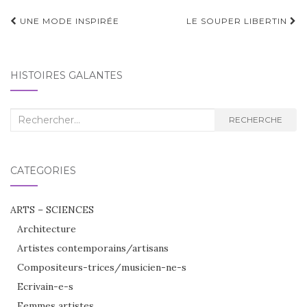
Navigation
UNE MODE INSPIRÉE
LE SOUPER LIBERTIN
d'article
HISTOIRES GALANTES
Recherche
RECHERCHE
:
CATÉGORIES
ARTS – SCIENCES
Architecture
Artistes contemporains/artisans
Compositeurs-trices/musicien-ne-s
Ecrivain-e-s
Femmes artistes