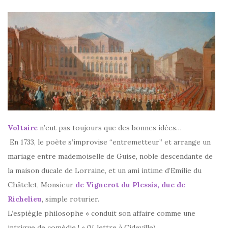
Voltaire
n’eut pas toujours que des bonnes idées…
En 1733, le poète s’improvise “entremetteur” et arrange un
mariage entre mademoiselle de Guise, noble descendante de
la maison ducale de Lorraine, et un ami intime d’Emilie du
Châtelet, Monsieur
de Vignerot du Plessis, duc de
Richelieu
, simple roturier.
L’espiègle philosophe « conduit son affaire comme une
intrigue de comédie ! ».(V. lettre à Cideville)