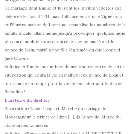
Ce mariage dont Emilie et lui sont les invités vedettes est
célébrée le 7 avril 1734, mais l’alliance entre un « Vignerot »
et l’illustre maison de Lorraine, scandalise les membres de la
famille ducale, allant même jusqu’à provoquer, quelques mois
plus tard, un
duel mortel
entre le « jeune marié » et le
prince de Lixin, marié à une fille légitimée du duc Léopold
(née Craon).
Voltaire et Emilie eurent bien du mal à se remettre de cette
altercation qui couta la vie au malheureux prince de Lixin et
fit craindre un temps pour la vie de leur cher ami, le duc de
Richelieu !
L’histoire du duel ici :
Illustration Claude Jacquart, Marche du mariage de
Monseigneur le prince de Lixin […], © Lunéville, Musée du
château des Lumières
Voltaire – Œuvres complètes Lettre à Á M. DE CIDEVILLE