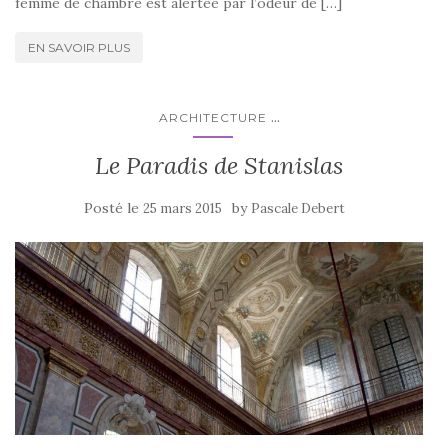
femme de chambre est alertée par l’odeur de […]
EN SAVOIR PLUS
...
ARCHITECTURE
Le Paradis de Stanislas
Posté le
by
25 mars 2015
Pascale Debert